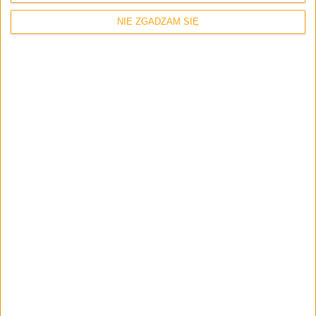
NIE ZGADZAM SIĘ
Zerknij też na inne teksty