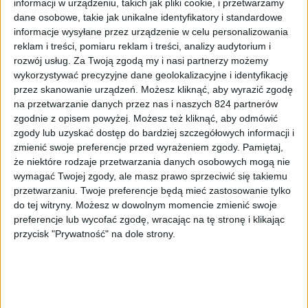
Galaxy Note 4. Jest to z pewnością najdłuższy film
informacji w urządzeniu, takich jak pliki cookie, i przetwarzamy
promujący Samsunga Galaxy Note 4, bo trwa ponad cztery
dane osobowe, takie jak unikalne identyfikatory i standardowe
informacje wysyłane przez urządzenie w celu personalizowania
minuty. W prawdzie klip nie pokazuje funkcji z Note 4,
reklam i treści, pomiaru reklam i treści, analizy audytorium i
ale skupia się na czymś innym.
rozwój usług.
Za Twoją zgodą my i nasi partnerzy możemy
wykorzystywać precyzyjne dane geolokalizacyjne i identyfikację
Na wideo widzimy dwóch przyjaciół, którzy grają w grę
przez skanowanie urządzeń. Możesz kliknąć, aby wyrazić zgodę
słów, gdzie do słów dodają wyraz „Note”, pokazując tym
na przetwarzanie danych przez nas i naszych 824 partnerów
samym jak wiele wyrazów można zmienić umieszczając
zgodnie z opisem powyżej. Możesz też kliknąć, aby odmówić
w nich właśnie słowo „Note”. Na przykład, obaj panowie
zgody lub uzyskać dostęp do bardziej szczegółowych informacji i
znajdując się w kawiarni zamawiają Cappuccino
zmienić swoje preferencje przed wyrażeniem zgody.
Pamiętaj,
że niektóre rodzaje przetwarzania danych osobowych mogą nie
używając wyrażenia CappucciNOTE. Niekiedy jest nawet
wymagać Twojej zgody, ale masz prawo sprzeciwić się takiemu
zabawnie, ale w niektórych momentach wieje nudą. Z
przetwarzaniu. Twoje preferencje będą mieć zastosowanie tylko
pewnością Koreańczycy chcieli wypromować swój
do tej witryny. Możesz w dowolnym momencie zmienić swoje
najnowszy tabletofon z zupełnie innej strony. Czy im się
preferencje lub wycofać zgodę, wracając na tę stronę i klikając
to udało? Na to pytanie musicie odpowiedzieć sobie
przycisk "Prywatność" na dole strony.
sami.
Jak wiemy Samsung Galaxy Note 4 jest dostępny w pre-
orderze we wszystkich amerykańskich sieciach, więc