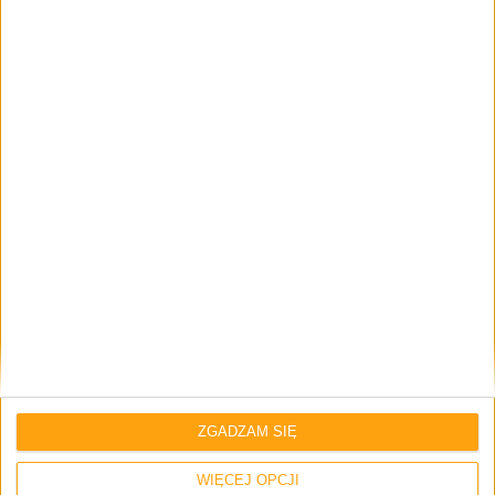
Strona internetowa
Napisz tutaj swój komentarz... *
Zapamiętaj moje dane w tej przeglądarce podczas pisania kolejnych
komentarzy.
ZGADZAM SIĘ
WIĘCEJ OPCJI