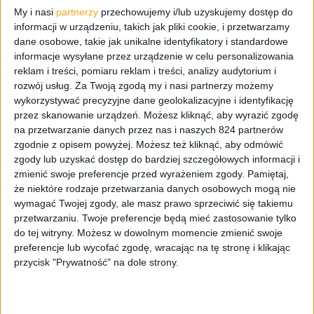
natężeniem niż do tej pory.
My i nasi
partnerzy
przechowujemy i/lub uzyskujemy dostęp do
informacji w urządzeniu, takich jak pliki cookie, i przetwarzamy
Samsung Mobile na swoim koncie w serwisie YouTube,
dane osobowe, takie jak unikalne identyfikatory i standardowe
opublikował dwa nowe filmy reklamujące Samsunga
informacje wysyłane przez urządzenie w celu personalizowania
Galaxy Note 4
. Skupiają się one głównie na wspaniałym
reklam i treści, pomiaru reklam i treści, analizy audytorium i
wyświetlaczu, który wykonany jest w technologi Super
rozwój usług.
Za Twoją zgodą my i nasi partnerzy możemy
wykorzystywać precyzyjne dane geolokalizacyjne i identyfikację
AMOLED i w rozdzielczości QHD oraz na rysiku S-Pen.
przez skanowanie urządzeń. Możesz kliknąć, aby wyrazić zgodę
Pierwszy film (poniżej) rozpoczyna się od wyjaśnienia
na przetwarzanie danych przez nas i naszych 824 partnerów
znaczenia dużych ekranów w smartfonach wraz z funkcją
zgodnie z opisem powyżej. Możesz też kliknąć, aby odmówić
wielozadaniowości w Galaxy Note 4, a potem płynnie
zgody lub uzyskać dostęp do bardziej szczegółowych informacji i
przechodzi do pokazania, czekającego na wypranie się
zmienić swoje preferencje przed wyrażeniem zgody.
Pamiętaj,
ubrań, użytkownika, który zajada kanapkę i cieszy się
że niektóre rodzaje przetwarzania danych osobowych mogą nie
dużym 5,7-calowym ekranem i wyraźnym obrazem. Dalsza
wymagać Twojej zgody, ale masz prawo sprzeciwić się takiemu
przetwarzaniu. Twoje preferencje będą mieć zastosowanie tylko
część wideo chwali Galaxy Note 4 za jego jaśniejsze
do tej witryny. Możesz w dowolnym momencie zmienić swoje
zdjęcia selfie robione po przybliżeniu palca do
preferencje lub wycofać zgodę, wracając na tę stronę i klikając
pulsometru, a kończy się na pokazaniu wielu zastosowań
przycisk "Prywatność" na dole strony.
funkcji Photo Note.
Drugie wideo (powyżej) wyjaśnia działanie S-Pen’a jako