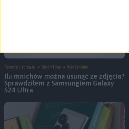
Recenzje sprzętu
Smartfony
Wyróżnione
Ilu mnichów można usunąć ze zdjęcia?
Sprawdziłem z Samsungiem Galaxy
S24 Ultra