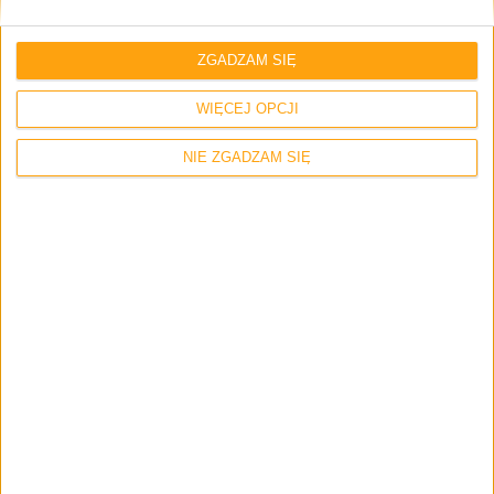
ZGADZAM SIĘ
WIĘCEJ OPCJI
Zapamiętaj moje dane w tej przeglądarce podczas pisania kolejnych
komentarzy.
NIE ZGADZAM SIĘ
Zerknij też na inne teksty