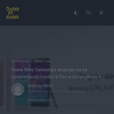
Informacje
Smartfony
Nowe filmy Samsunga skupiają się na
wyświetlaczu i rysiku S-Pen w Galaxy Note 4
Andrzej Woch
9 października 2014
2 minuty czytania
Brak komentarzy