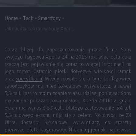
Home
Tech
Smartfony
Jaki będzie ekran w Sony Xper ...
Coraz bliżej do zaprezentowania przez firmę Sony
swojego flagowca Xperia Z4 na 2015 rok, więc naturalną
rzeczą jest pojawianie się coraz to więcej informacji na
jego temat. Ostatnie plotki dotyczyły wielkości ramek
oraz
specyfikacji
. Wtedy mówiło się o tym, że flagowiec
Japończyków ma mieć 5,4-calowy wyświetlacz, a nawet
5,5-cali. Jest to moim zdaniem absurdalne, ponieważ Sony
ma zamiar pokazać nową odsłonę Xperia Z4 Ultra, gdzie
ekran ma wynosić 5,9-cali. Dlatego zastosowanie 5,4 lub
5,5-calowego ekranu mija się z celem. No chyba, że Z4
Ultra dostanie 6,4-calowy wyświetlacz, co zresztą
pierwsze plotki sugerowały. Niemniej jednak, najnowsze