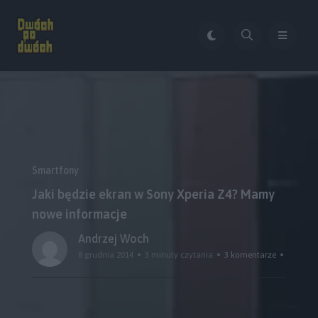
Smartfony
Jaki będzie ekran w Sony Xperia Z4? Mamy
nowe informacje
Andrzej Woch
8 grudnia 2014
3 minuty czytania
3 komentarze