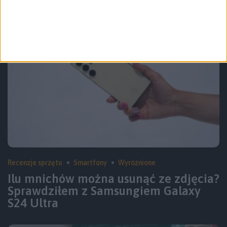
Recenzje sprzętu
Smartfony
Wyróżnione
Ilu mnichów można usunąć ze zdjęcia?
Sprawdziłem z Samsungiem Galaxy
S24 Ultra