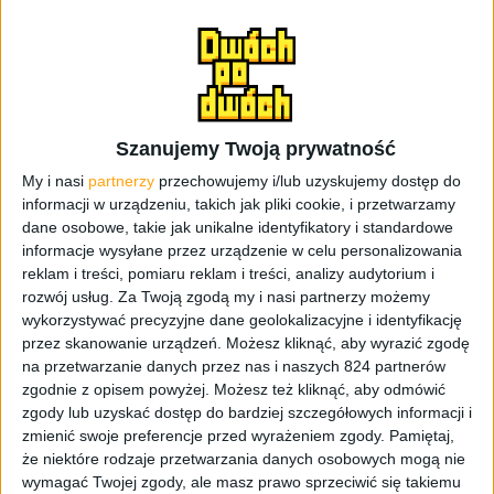
informacje jakie do nas dotarły, odnośnie wyświetlacza w
Xperia Z4, są bardziej prawdopodobne.
Jak donosi serwis
PhoneArena
,
flagowy okręt
Japońskiego producenta, czyli Sony Xperia Z4, ma być
wyposażony w 5,2-calowy wyświetlacz IPS Triluminos
,
Szanujemy Twoją prywatność
czyli taki sam jak w
Z3
. Warto dodać, że jest to te same
My i nasi
partnerzy
przechowujemy i/lub uzyskujemy dostęp do
źródło, dzięki któremu poznaliśmy, jeszcze przed
informacji w urządzeniu, takich jak pliki cookie, i przetwarzamy
premierą, szczegóły odnośnie iPhone’a 6. Zdjęcia, które
dane osobowe, takie jak unikalne identyfikatory i standardowe
możecie zobaczyć poniżej, pochodzą ponoć z
informacje wysyłane przez urządzenie w celu personalizowania
komputerów w laboratorium Sony. Jeśli chodzi o
reklam i treści, pomiaru reklam i treści, analizy audytorium i
rozdzielczość to ma ona być Ful HD. Czyżby Sony nie dało
rozwój usług.
Za Twoją zgodą my i nasi partnerzy możemy
się wciągnąć w grę wsadzania ekranów QHD w
wykorzystywać precyzyjne dane geolokalizacyjne i identyfikację
smartfony?
przez skanowanie urządzeń. Możesz kliknąć, aby wyrazić zgodę
na przetwarzanie danych przez nas i naszych 824 partnerów
zgodnie z opisem powyżej. Możesz też kliknąć, aby odmówić
Sercem urządzenia ma być czterordzeniowy Snapdragon
zgody lub uzyskać dostęp do bardziej szczegółowych informacji i
805 taktowany zegarem 2,7 GHz. Jest to już kolejne
zmienić swoje preferencje przed wyrażeniem zgody.
Pamiętaj,
źródło, które twierdzi, że będzie to właśnie ta jednostka,
że niektóre rodzaje przetwarzania danych osobowych mogą nie
a nie Snapdragon 810. Prawdopodobnie Z4 ma pojawić się
wymagać Twojej zgody, ale masz prawo sprzeciwić się takiemu