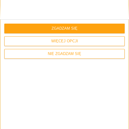
Zapamiętaj moje dane w tej przeglądarce podczas pisania kolejnych
komentarzy.
ZGADZAM SIĘ
WIĘCEJ OPCJI
NIE ZGADZAM SIĘ
3 odpowiedzi na “Jaki będzie ekran w Sony
Xperia Z4? Mamy nowe informacje”
kurek99
8 grudnia 2014 o 15:11
Odpowiedz
Android 5.1? ja widze że jest napisane 5.0