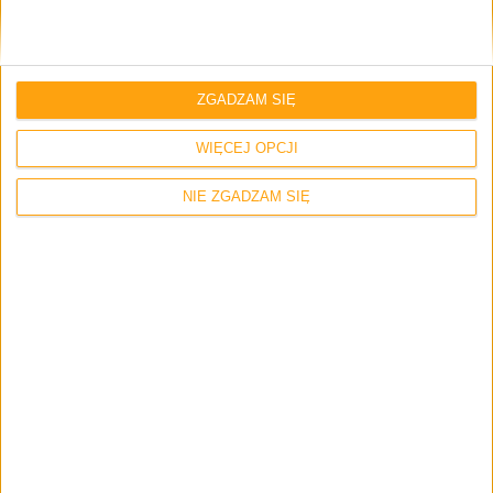
Strona internetowa
ZGADZAM SIĘ
Napisz tutaj swój komentarz... *
WIĘCEJ OPCJI
NIE ZGADZAM SIĘ
Zapamiętaj moje dane w tej przeglądarce podczas pisania kolejnych
komentarzy.