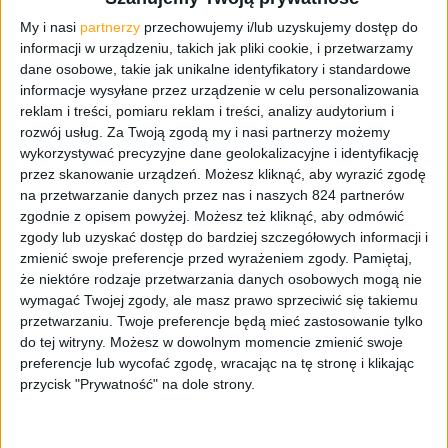
świadczą poniższe dane.
My i nasi
partnerzy
przechowujemy i/lub uzyskujemy dostęp do
informacji w urządzeniu, takich jak pliki cookie, i przetwarzamy
Ekran: 5,1 cala, Full HD (1920 x 1080 pikseli)
dane osobowe, takie jak unikalne identyfikatory i standardowe
informacje wysyłane przez urządzenie w celu personalizowania
Pamięć RAM: 3 GB
reklam i treści, pomiaru reklam i treści, analizy audytorium i
rozwój usług.
Za Twoją zgodą my i nasi partnerzy możemy
Pamięć dla użytkownika: 32 GB
wykorzystywać precyzyjne dane geolokalizacyjne i identyfikację
przez skanowanie urządzeń. Możesz kliknąć, aby wyrazić zgodę
Procesor: Snapdragon 810, 64-bitowy 4 x ARM
na przetwarzanie danych przez nas i naszych 824 partnerów
Cortex-A57 i 4 x ARM Cortex A53
zgodnie z opisem powyżej. Możesz też kliknąć, aby odmówić
zgody lub uzyskać dostęp do bardziej szczegółowych informacji i
Grafika: Adreno 430
zmienić swoje preferencje przed wyrażeniem zgody.
Pamiętaj,
że niektóre rodzaje przetwarzania danych osobowych mogą nie
Aparat główny: 20 Mpx
wymagać Twojej zgody, ale masz prawo sprzeciwić się takiemu
przetwarzaniu. Twoje preferencje będą mieć zastosowanie tylko
Aparat przedni: 5 Mpx
do tej witryny. Możesz w dowolnym momencie zmienić swoje
preferencje lub wycofać zgodę, wracając na tę stronę i klikając
System: Google Android 5.0.2 Lollipop (choć
przycisk "Prywatność" na dole strony.
równie dobrze urządzenie może debiutować z
Androidem 5.1, który już jest wdrażany)