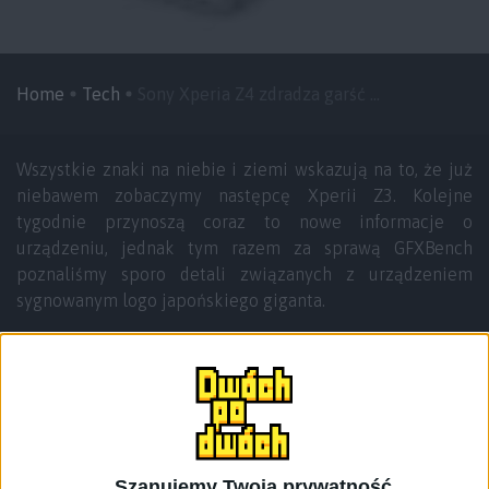
Home
Tech
Sony Xperia Z4 zdradza garść ...
Wszystkie znaki na niebie i ziemi wskazują na to, że już
niebawem zobaczymy następcę Xperii Z3. Kolejne
tygodnie przynoszą coraz to nowe informacje o
urządzeniu, jednak tym razem za sprawą GFXBench
poznaliśmy sporo detali związanych z urządzeniem
sygnowanym logo japońskiego giganta.
Wraz z nową wersją Xperii, zmianie uległa oczywiście
numeracja urządzenia. Z liderki D, dedykowanej dla Z3-jki
przeszliśmy na oznaczenie E6553. Jeśli wierzyć
benchmarkowi, nowa Xperia nie będzie modelem
rewolucyjnym. Sony po raz kolejny postawi raczej na
ewolucję swojego flagowego urządzenia, o czym
Szanujemy Twoją prywatność