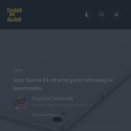
Tech
Sony Xperia Z4 zdradza garść informacji w
benchmarku
Krzysztof Swoboda
31 marca 2015
2 minuty czytania
Brak komentarzy