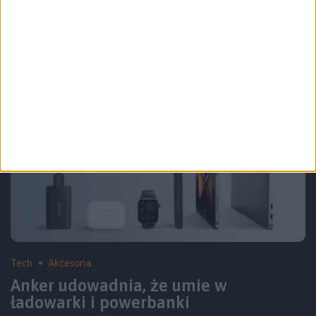
Tech
Hardware
Premiera Meta Quest 3 jest idealną
okazją, by kupić Questa 2
Tech
Akcesoria
Anker udowadnia, że umie w
ładowarki i powerbanki