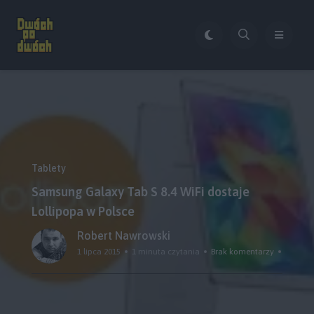
Tablety
Samsung Galaxy Tab S 8.4 WiFi dostaje
Lollipopa w Polsce
Robert Nawrowski
1 lipca 2015
1 minuta czytania
Brak komentarzy