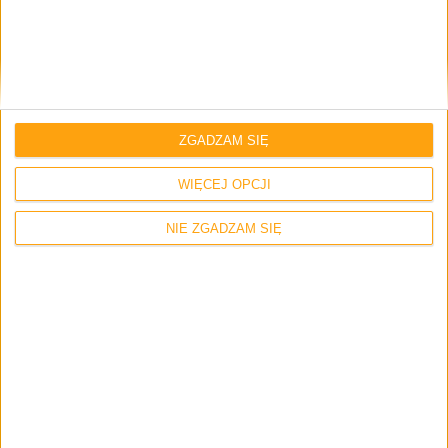
Zapamiętaj moje dane w tej przeglądarce podczas pisania kolejnych
komentarzy.
ZGADZAM SIĘ
WIĘCEJ OPCJI
NIE ZGADZAM SIĘ
Zerknij też na inne teksty