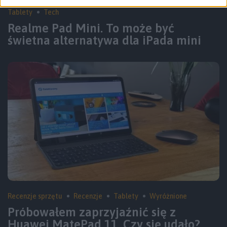
Tablety
Tech
Realme Pad Mini. To może być
świetna alternatywa dla iPada mini
Recenzje sprzętu
Recenzje
Tablety
Wyróżnione
Próbowałem zaprzyjaźnić się z
Huawei MatePad 11. Czy się udało?