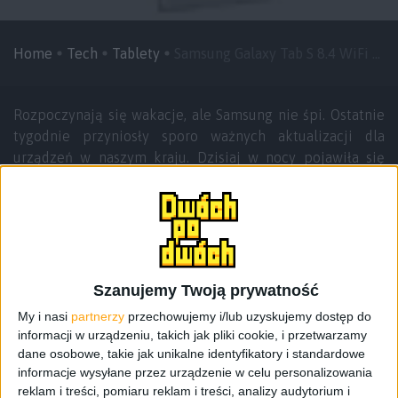
Home
Tech
Tablety
Samsung Galaxy Tab S 8.4 WiFi ...
Rozpoczynają się wakacje, ale Samsung nie śpi. Ostatnie
tygodnie przyniosły sporo ważnych aktualizacji dla
urządzeń w naszym kraju. Dzisiaj w nocy pojawiła się
aktualizacja dla Samsung Galaxy Tab S 8.4 w wersji WiFi
czyli
SM-T700
.
Aktualizacja waży
894 MB
i ściąga się niesamowicie
wolno. Nie jest to raczej wina łącza, więc musicie być
cierpliwi. Oprogramowanie jest dostępne do ściągnięcia
Szanujemy Twoją prywatność
bezpośrednio z urządzenia, czyli OTA. Wystarczy wejść do
My i nasi
partnerzy
przechowujemy i/lub uzyskujemy dostęp do
informacji o urządzeniu i kliknąć aktualizuj, jeśli nie
informacji w urządzeniu, takich jak pliki cookie, i przetwarzamy
dostaliście powiadomienia. Niezwłocznie po zakończeniu
dane osobowe, takie jak unikalne identyfikatory i standardowe
procesu aktualizacji damy Wam znać co się zmieniło.
informacje wysyłane przez urządzenie w celu personalizowania
Może wasze urządzenia wcześniej dokonały tego
reklam i treści, pomiaru reklam i treści, analizy audytorium i