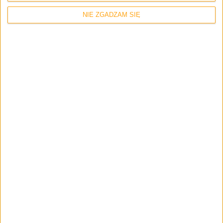
NIE ZGADZAM SIĘ
Strona internetowa
Napisz tutaj swój komentarz... *
Zapamiętaj moje dane w tej przeglądarce podczas pisania kolejnych
komentarzy.