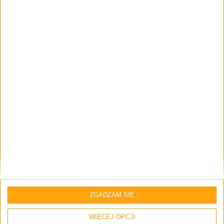
Brak komentarzy
Skomentuj wpis
Twój adres e-mail nie zostanie opublikowany.
Wymagane pola są
oznaczone
*
Imię i nazwisko *
Email
*
ZGADZAM SIĘ
WIĘCEJ OPCJI