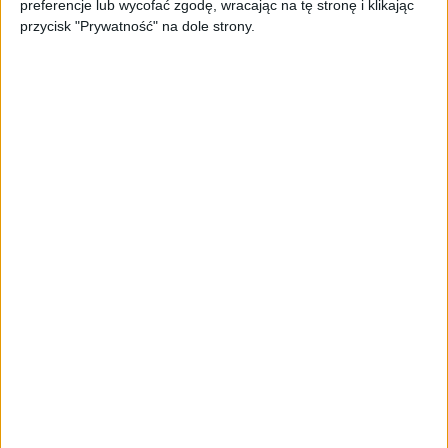
preferencje lub wycofać zgodę, wracając na tę stronę i klikając
przycisk "Prywatność" na dole strony.
Nie mniej jednak, takie rzeczy się dzieją i pisałem o tym
już
jakiś czas temu
. Obecnie prace poszły jednak
znacznie dalej i samo oprogramowanie oferuje już nieco
więcej, niż samą możliwość zbootowania systemu.
Dostępny na XDA port LineageOS 15.1 oparty o
Androidzie 8.1 wciąż zawiera wiele „bugów”, ale pozwala
na względnie normalne użytkowanie urządzenia. Można
zainstalować tysiące spośród aplikacji w Google Play, w
tym także ciekawe rozbudowane gamingowe tytuły. Z
opublikowanych changelogów wynika, że obecnie do
najpoważniejszych problemów należą kiepski czas pracy