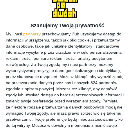
konsolę nie tylko dla rozrywki, ale także dla tworzenia
sztuki dla sztuki, jaką niewątpliwie jest tworzenie
alternatywnego oprogramowania dla Nintendo Switch.
Wydaje się, że japoński producent zoptymalizował
Szanujemy Twoją prywatność
urządzenie w doskonałym stopniu, pozwalając na płynną
My i nasi
partnerzy
przechowujemy i/lub uzyskujemy dostęp do
rozgrywkę przy dość różnorodnych, wymagających
informacji w urządzeniu, takich jak pliki cookie, i przetwarzamy
tytułach. Tym bardziej dziwią próby portowania Androida
dane osobowe, takie jak unikalne identyfikatory i standardowe
na tę konsolę, którzy nie daje jej nic extra, a zabiera kilka
informacje wysyłane przez urządzenie w celu personalizowania
reklam i treści, pomiaru reklam i treści, analizy audytorium i
atutów.
rozwój usług.
Za Twoją zgodą my i nasi partnerzy możemy
wykorzystywać precyzyjne dane geolokalizacyjne i identyfikację
przez skanowanie urządzeń. Możesz kliknąć, aby wyrazić zgodę
na przetwarzanie danych przez nas i naszych 824 partnerów
zgodnie z opisem powyżej. Możesz też kliknąć, aby odmówić
zgody lub uzyskać dostęp do bardziej szczegółowych informacji i
zmienić swoje preferencje przed wyrażeniem zgody.
Pamiętaj,
że niektóre rodzaje przetwarzania danych osobowych mogą nie
wymagać Twojej zgody, ale masz prawo sprzeciwić się takiemu
przetwarzaniu. Twoje preferencje będą mieć zastosowanie tylko
do tej witryny. Możesz w dowolnym momencie zmienić swoje