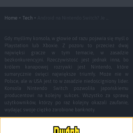
Home
Tech
Android na Nintendo Switch? Je ...
Gdy myślimy konsola, w głowie od razu pojawia się myśl o
Playstation lub Xboxie. Z pozoru to przecież dwaj
najwięksi gracze w tym temacie, w zasadzie
bezkonkurencyjni. Rzeczywistość jest jednak inna, bo
królem kanapowej rozrywki jest Nintendo, które
sumarycznie święci największe triumfy. Może nie w
Polsce, ale w USA jest to w zasadzie niedościgniony lider.
Konsola Nintendo Switch pozwoliła japońskiemu
producentowi na kolejny sukces. Wszystko za sprawą
użytkowników, którzy po raz kolejny okazali zaufanie,
wydając swoje ciężko zarobione banknoty.
Niektórzy z nich zdecydowali się zrobić krok dalej i
poświecić się dla eksperymentu, dla dobra ogółu. Kupili