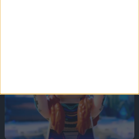
Recenzje gier
Gry
Kto nie lubi archeologa z biczem?
Recenzja gry Indiana Jones i Wielki
Krąg