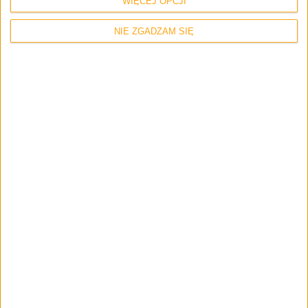
Imię i nazwisko *
WIĘCEJ OPCJI
NIE ZGADZAM SIĘ
Email
*
Strona internetowa
Napisz tutaj swój komentarz... *