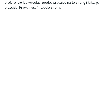
Aby ułatwić grę na smartfonie w skład zestawu wejdzie
preferencje lub wycofać zgodę, wracając na tę stronę i klikając
przycisk "Prywatność" na dole strony.
specjalne regulowane ramię, do którego przyczepimy
telefon.
8BitDo SN30 Pro / fot. 8BitDo