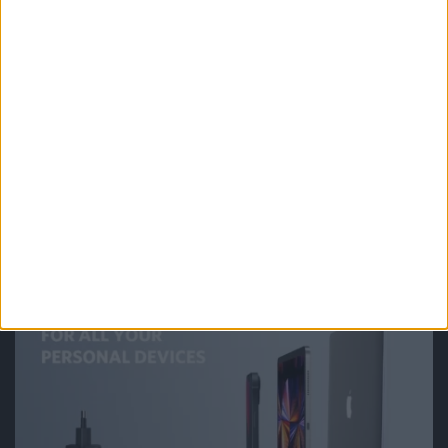
Tech
Hardware
Premiera Meta Quest 3 jest idealną
okazją, by kupić Questa 2