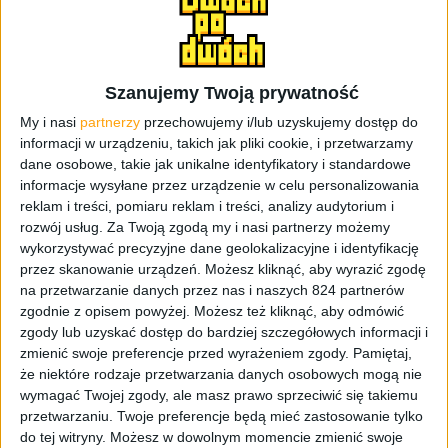
Szanujemy Twoją prywatność
My i nasi
partnerzy
przechowujemy i/lub uzyskujemy dostęp do
informacji w urządzeniu, takich jak pliki cookie, i przetwarzamy
8BitDo SN30 Pro / fot. 8BitDo
dane osobowe, takie jak unikalne identyfikatory i standardowe
informacje wysyłane przez urządzenie w celu personalizowania
reklam i treści, pomiaru reklam i treści, analizy audytorium i
Amerykański gigant planuje jeszcze pod koniec tego
rozwój usług.
Za Twoją zgodą my i nasi partnerzy możemy
roku wypuścić na rynek usługę o nazwie xCloud i stanie
wykorzystywać precyzyjne dane geolokalizacyjne i identyfikację
się częścią znanego graczom Xbox Game Pass. Malutki
przez skanowanie urządzeń. Możesz kliknąć, aby wyrazić zgodę
na przetwarzanie danych przez nas i naszych 824 partnerów
kontroler Bluetooth będzie nie tylko kompatybilny z
zgodnie z opisem powyżej. Możesz też kliknąć, aby odmówić
tabletami i telefonami działającymi na Androidzie, ale
zgody lub uzyskać dostęp do bardziej szczegółowych informacji i
również z konsolą Microsoftu i usługą związaną ze
zmienić swoje preferencje przed wyrażeniem zgody.
Pamiętaj,
streamingiem gier o której pisałem wyżej.
że niektóre rodzaje przetwarzania danych osobowych mogą nie
wymagać Twojej zgody, ale masz prawo sprzeciwić się takiemu
Wbudowana bateria pozwoli na aż 18 godzin zabawy, a
przetwarzaniu. Twoje preferencje będą mieć zastosowanie tylko
gdy się wyczerpie to naładujemy ją kablem USB typu C.
do tej witryny. Możesz w dowolnym momencie zmienić swoje