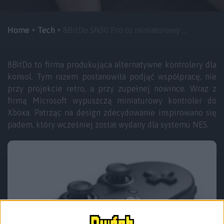
Home
Tech
8BitDo SN30 Pro to miniaturowy ...
8BitDo to firma produkująca alternatywne kontrolery dla
konsol. Tym razem postanowiła podjąć współpracę, nie
przy projekcie retro, a przy zupełnej nowince. Wraz z
firmą Microsoft wypuszczą miniaturowy kontroler do
Xboxa. Patrząc na design zdecydowanie inspirowano się
padem, który wcześniej został wydany dla systemu NES.