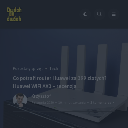
Pozostały sprzęt
Tech
Co potrafi router Huawei za 399 złotych?
Huawei WiFi AX3 – recenzja
Krzysztof
7 sierpnia 2020
10 minut czytania
2 komentarze