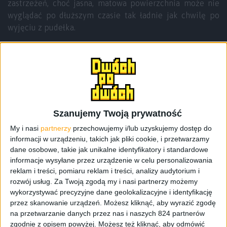
zastrzeżeń, choć jasna, matowa powierzchnia może nie
wyglądać po dłuższym czasie tak ładnie jak chwilę po
wyjęciu z pudełka.
Takie trochę „kanciaste” podejście do wyglądu routera
odbiło się trochę na tym, że anteny możemy postawić
tylko w jednej pozycji (nie licząc oczywiście tego, gdy są
w pozycji „zero”, czyli złożone). W WiFi AX3 anteny są
przymocowane na stałe i nie możemy ich ustawić
kierunkowo. To inaczej niż w większości routerów. Czy
Szanujemy Twoją prywatność
wpłynęło to na zasięg i pokrycie mieszkania? Odpowiedź
My i nasi
partnerzy
przechowujemy i/lub uzyskujemy dostęp do
znajdziecie nieco niżej. Prawda jest taka, że przynajmniej
informacji w urządzeniu, takich jak pliki cookie, i przetwarzamy
nie wygląda jak wielki, odwrócony „pająk” i zajmuje
dane osobowe, takie jak unikalne identyfikatory i standardowe
mniej miejsca.
informacje wysyłane przez urządzenie w celu personalizowania
reklam i treści, pomiaru reklam i treści, analizy audytorium i
rozwój usług.
Za Twoją zgodą my i nasi partnerzy możemy
wykorzystywać precyzyjne dane geolokalizacyjne i identyfikację
przez skanowanie urządzeń. Możesz kliknąć, aby wyrazić zgodę
na przetwarzanie danych przez nas i naszych 824 partnerów
zgodnie z opisem powyżej. Możesz też kliknąć, aby odmówić