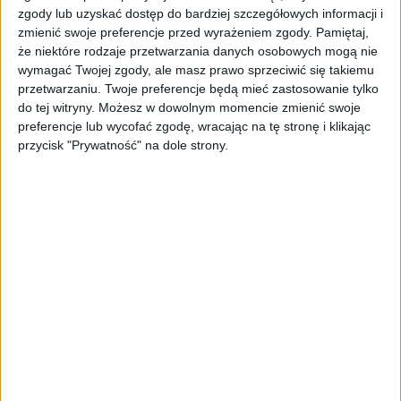
zgody lub uzyskać dostęp do bardziej szczegółowych informacji i
zmienić swoje preferencje przed wyrażeniem zgody.
Pamiętaj,
że niektóre rodzaje przetwarzania danych osobowych mogą nie
wymagać Twojej zgody, ale masz prawo sprzeciwić się takiemu
przetwarzaniu. Twoje preferencje będą mieć zastosowanie tylko
do tej witryny. Możesz w dowolnym momencie zmienić swoje
preferencje lub wycofać zgodę, wracając na tę stronę i klikając
przycisk "Prywatność" na dole strony.
Huawei WiFi AX3
Pod względem dostępnych portów to w Huawei WiFi AX3
mamy jeden port WAN i trzy LAN. Klasyką tego nie można
nazwać, bo raz, że przeważnie w routerach są cztery porty
LAN, a dwa, są trochę z tyłu „porozrzucane” ze względu
na umiejscowienie anten. Z tyłu znajdziemy też gniazdo i
przycisk zasilania. Jak dobrze zauważyliście, nie ma
złącza USB, więc o podłączeniu zewnętrznego, mobilnego