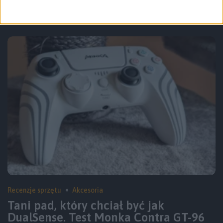
Bumblebee wśród klawiatur. Marvo
Meqa 80W – recenzja
Recenzje sprzętu
Akcesoria
Tani pad, który chciał być jak
DualSense. Test Monka Contra GT-96