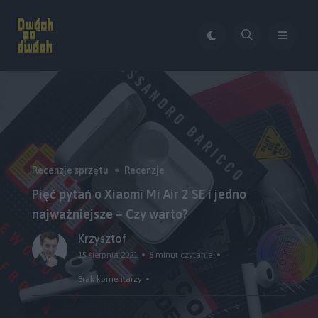
Recenzje sprzętu
Recenzje
Pięć pytań o Xiaomi Mi Air 2 SE i jedno
najważniejsze – Czy warto?
Krzysztof
15 sierpnia 2021
6 minut czytania
Brak komentarzy