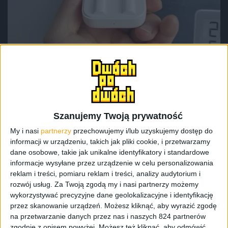
Xiaomi Mi Air 2 SE
Muszę przyznać, że Mi Air 2 SE wyglądają dobrze. Są białe
i zostały zamknięte w bardzo ładnym i zgrabnym
Szanujemy Twoją prywatność
pudełku-ładowarce, które zmieścimy wszędzie. To jest w
My i nasi
partnerzy
przechowujemy i/lub uzyskujemy dostęp do
sumie w nich najlepsze, że wyglądają na droższe niż są.
informacji w urządzeniu, takich jak pliki cookie, i przetwarzamy
Jakość wykonania bardzo na plus, ale muszę zaznaczyć to,
dane osobowe, takie jak unikalne identyfikatory i standardowe
że na półmatowej powierzchni lubią się zarysować.
informacje wysyłane przez urządzenie w celu personalizowania
reklam i treści, pomiaru reklam i treści, analizy audytorium i
Kształt mają „airpodsowaty”, ale są od nich wyraźnie
rozwój usług.
Za Twoją zgodą my i nasi partnerzy możemy
dłuższe. Element zwany potocznie „łodygą” ma około 43
wykorzystywać precyzyjne dane geolokalizacyjne i identyfikację
mm długości i jest owalny. Reszta to już typowo,
przez skanowanie urządzeń. Możesz kliknąć, aby wyrazić zgodę
podobnie jak Airpodsy.
na przetwarzanie danych przez nas i naszych 824 partnerów
zgodnie z opisem powyżej. Możesz też kliknąć, aby odmówić