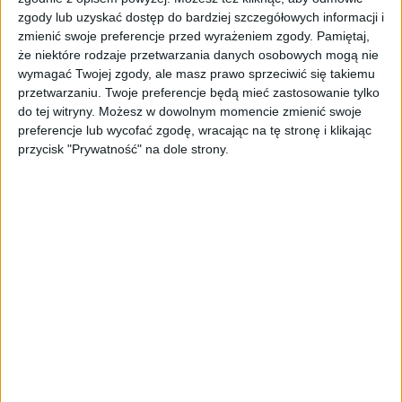
Słuchawki łączą się przez Bluetooth 5.0, obsługują kodeki
zgody lub uzyskać dostęp do bardziej szczegółowych informacji i
SBC i AAC. Waga słuchawek to 9 gramów, a razem z
zmienić swoje preferencje przed wyrażeniem zgody.
Pamiętaj,
pudełkiem to 48 gramów.
że niektóre rodzaje przetwarzania danych osobowych mogą nie
wymagać Twojej zgody, ale masz prawo sprzeciwić się takiemu
Jak to gra?
przetwarzaniu. Twoje preferencje będą mieć zastosowanie tylko
do tej witryny. Możesz w dowolnym momencie zmienić swoje
preferencje lub wycofać zgodę, wracając na tę stronę i klikając
Nie spodziewałem się jakichś wybitnych dźwięków i
przycisk "Prywatność" na dole strony.
teraz mogę stwierdzić, że było to dobre podejście. Mi Air
2 SE grają co najwyżej poprawnie. To znaczy, dźwięk jest
bardzo czysty i nawet na maksymalnej głośności nie ma
żadnych zniekształceń. Ale czuję, że jest trochę
„elektronicznie”, a do tego kompletnie brakuje niskich
tonów. Nie twierdzę, że mają dudnić, bo sam tego nie
lubię, ale ciut więcej ciepła by się w nich przydało.
Napisałem, że da się z nich korzystać na maksymalnej
głośności, a to dlatego, że są zauważalnie cichsze niż inne
tego typu TWS’y, które testowałem. Słuchałem muzyki na
Spotify z jakością ustawioną na bardzo wysoką.
Przejrzałem też co nieco na YouTubie i puściłem kilka