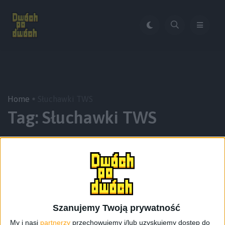
Home
Słuchawki TWS
Tag:
Słuchawki TWS
Szanujemy Twoją prywatność
My i nasi
partnerzy
przechowujemy i/lub uzyskujemy dostęp do