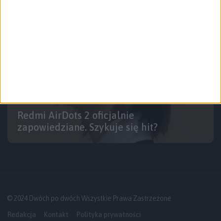
Audio
Tech
Redmi AirDots 2 oficjalnie
zapowiedziane. Szykuje się hit?
© 2024 Dwóch po dwóch Wszystkie Prawa Zastrzeżone
Redakcja
Kontakt
Polityka prywatności