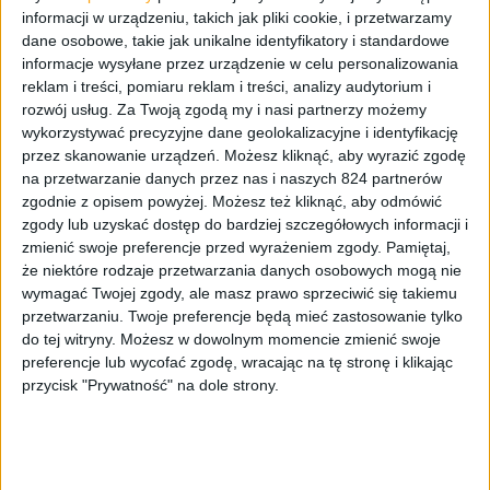
informacji w urządzeniu, takich jak pliki cookie, i przetwarzamy
dane osobowe, takie jak unikalne identyfikatory i standardowe
informacje wysyłane przez urządzenie w celu personalizowania
reklam i treści, pomiaru reklam i treści, analizy audytorium i
rozwój usług.
Za Twoją zgodą my i nasi partnerzy możemy
wykorzystywać precyzyjne dane geolokalizacyjne i identyfikację
przez skanowanie urządzeń. Możesz kliknąć, aby wyrazić zgodę
Recenzje sprzętu
Audio
na przetwarzanie danych przez nas i naszych 824 partnerów
zgodnie z opisem powyżej. Możesz też kliknąć, aby odmówić
Bezprzewodówki do wszystkiego. Poly
zgody lub uzyskać dostęp do bardziej szczegółowych informacji i
Voyager Free 60 UC – recenzja
zmienić swoje preferencje przed wyrażeniem zgody.
Pamiętaj,
że niektóre rodzaje przetwarzania danych osobowych mogą nie
wymagać Twojej zgody, ale masz prawo sprzeciwić się takiemu
przetwarzaniu. Twoje preferencje będą mieć zastosowanie tylko
do tej witryny. Możesz w dowolnym momencie zmienić swoje
preferencje lub wycofać zgodę, wracając na tę stronę i klikając
przycisk "Prywatność" na dole strony.