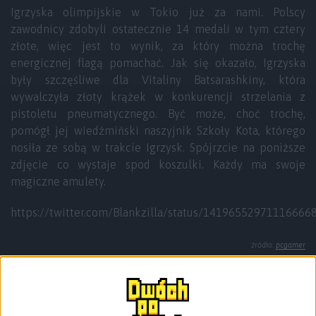
Igrzyska olimpijskie w Tokio już za nami. Polscy
zawodnicy zdobyli ostatecznie 14 medali w tym cztery
złote, więc jest to wynik, za który można trochę
energicznej flagą pomachać. Jak się okazało, Igrzyska
były szczęśliwe dla Vitaliny Batsarashkiny, która
wywalczyła złoty krążek w konkurencji strzelania z
pistoletu pneumatycznego. Być może, choć trochę,
pomógł jej wiedźmiński naszyjnik Szkoły Kota, którego
nosiła ze sobą w trakcie Igrzysk. Spójrzcie na poniższe
zdjęcie co wystaje spod koszulki. Każdy ma swoje
magiczne amulety.
https://twitter.com/Blankzilla/status/14196552971116666
źródło:
pcgamer
#2. Nowy Test Drive Unlimited
zapowiedziany na… 2022.