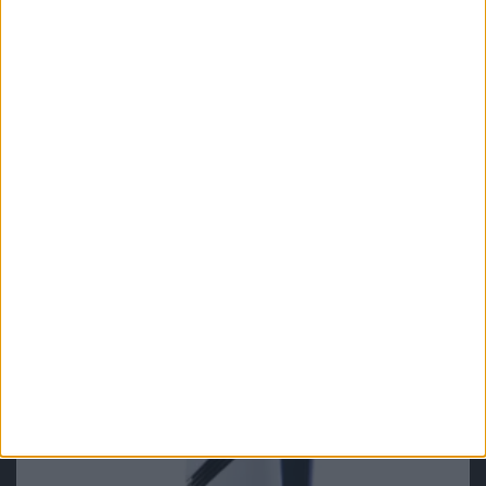
Mamy do pogrania
RTX 5090, Gothic po inflacji i
ponownie przesunięte Shadows –
Mamy do pogrania #30