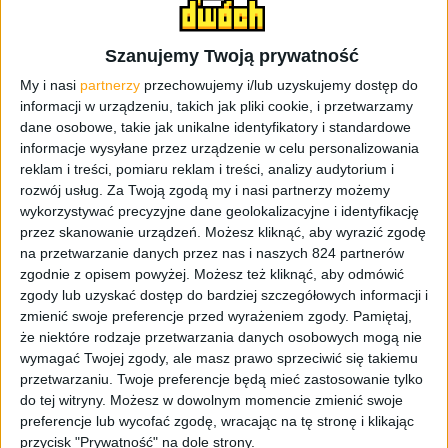
Przyznam bez miziania po policzku, że na nową odsłonę
Test Drive Unlimited czekałem jak oszalały.
Szanujemy Twoją prywatność
Najdziwniejsze jest jednak to, że kompletnie nie
My i nasi
partnerzy
przechowujemy i/lub uzyskujemy dostęp do
spodziewałem się tego, że nową odsłonę tej gry
informacji w urządzeniu, takich jak pliki cookie, i przetwarzamy
kiedykolwiek zobaczymy. Aż tu nagle – oficjalny trailer!
dane osobowe, takie jak unikalne identyfikatory i standardowe
Trochę powiało nostalgią, bo pamiętam ile czasu
informacje wysyłane przez urządzenie w celu personalizowania
reklam i treści, pomiaru reklam i treści, analizy audytorium i
spędziłem w poprzednich TDU, szczególnie w wyścigu
rozwój usług.
Za Twoją zgodą my i nasi partnerzy możemy
naokoło wyspy.
wykorzystywać precyzyjne dane geolokalizacyjne i identyfikację
przez skanowanie urządzeń. Możesz kliknąć, aby wyrazić zgodę
na przetwarzanie danych przez nas i naszych 824 partnerów
zgodnie z opisem powyżej. Możesz też kliknąć, aby odmówić
zgody lub uzyskać dostęp do bardziej szczegółowych informacji i
zmienić swoje preferencje przed wyrażeniem zgody.
Pamiętaj,
że niektóre rodzaje przetwarzania danych osobowych mogą nie
wymagać Twojej zgody, ale masz prawo sprzeciwić się takiemu
przetwarzaniu. Twoje preferencje będą mieć zastosowanie tylko
do tej witryny. Możesz w dowolnym momencie zmienić swoje
preferencje lub wycofać zgodę, wracając na tę stronę i klikając
przycisk "Prywatność" na dole strony.