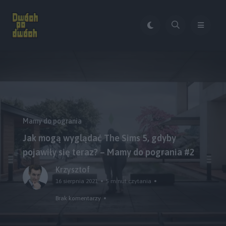
Mamy do pogrania
Jak mogą wyglądać The Sims 5, gdyby
pojawiły się teraz? – Mamy do pogrania #2
Krzysztof
16 sierpnia 2021
5 minut czytania
Brak komentarzy