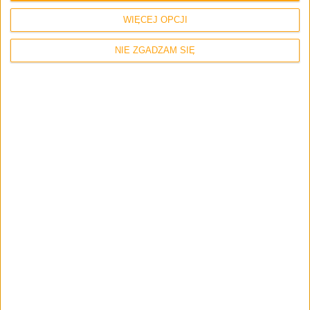
Color? Tak, dobrze przeczytaliście – mając jeden z trzech
WIĘCEJ OPCJI
modeli Pebble można pograć sobie w poksy na
nadgarstku.
NIE ZGADZAM SIĘ