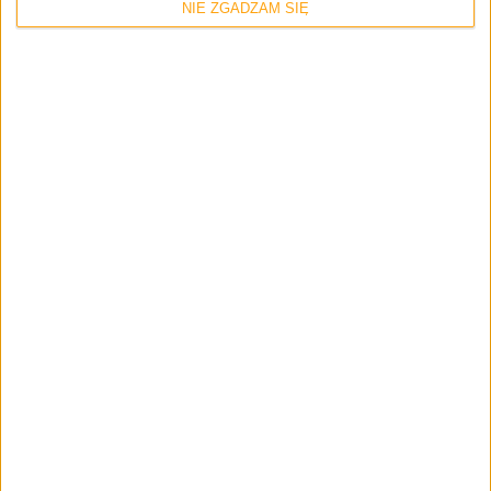
NIE ZGADZAM SIĘ
Mamy do pogrania
Fallout 2 w 3D? Tak i to za darmo w
przeglądarce – Mamy do pogrania #23