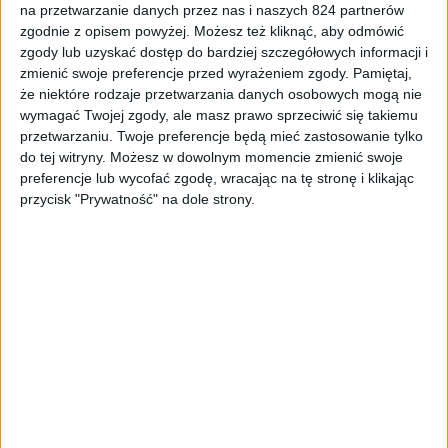
Mamy do pogrania
na przetwarzanie danych przez nas i naszych 824 partnerów
zgodnie z opisem powyżej. Możesz też kliknąć, aby odmówić
Małpi Król, koniec Concord i kolejny film
zgody lub uzyskać dostęp do bardziej szczegółowych informacji i
na podstawie gry – Mamy do pogrania
zmienić swoje preferencje przed wyrażeniem zgody.
Pamiętaj,
#28
że niektóre rodzaje przetwarzania danych osobowych mogą nie
wymagać Twojej zgody, ale masz prawo sprzeciwić się takiemu
przetwarzaniu. Twoje preferencje będą mieć zastosowanie tylko
do tej witryny. Możesz w dowolnym momencie zmienić swoje
preferencje lub wycofać zgodę, wracając na tę stronę i klikając
przycisk "Prywatność" na dole strony.
Mamy do pogrania
The Callisto Protocol za darmo i nowe
Heroes of Might and Magic – Mamy do
pogrania #27