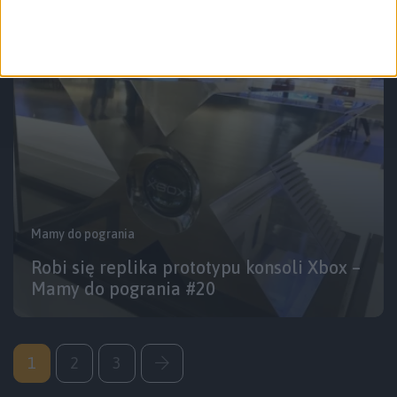
pogrania #21
Mamy do pogrania
Robi się replika prototypu konsoli Xbox –
Mamy do pogrania #20
1
2
3