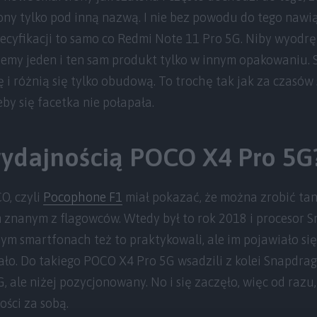
ony tylko pod inną nazwą. I nie bez powodu do tego naw
cyfikacji to samo co Redmi Note 11 Pro 5G. Niby wyodrę
jemy jeden i ten sam produkt tylko w innym opakowaniu. 
ę i różnią się tylko obudową. To trochę tak jak za czasów
eby się facetka nie połapała.
 wydajnością POCO X4 Pro 5G
O, czyli
Pocophone F1
miał pokazać, że można zrobić tan
 znanym z flagowców. Wtedy był to rok 2018 i procesor 
ym smartfonach też to praktykowali, ale im pojawiało się
ało. Do takiego POCO X4 Pro 5G wsadzili z kolei Snapdrag
 ale niżej pozycjonowany. No i się zaczęło, więc od razu,
ści za sobą.