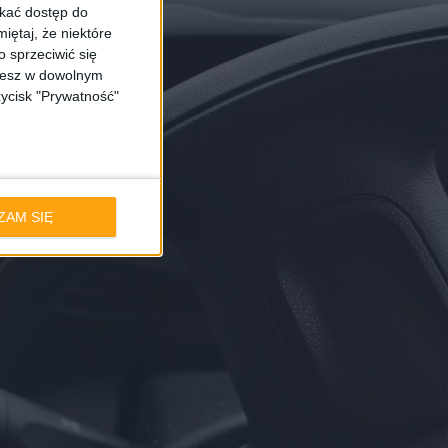
skać dostęp do
iętaj, że niektóre
 sprzeciwić się
ożesz w dowolnym
zycisk "Prywatność"
ZAM SIĘ