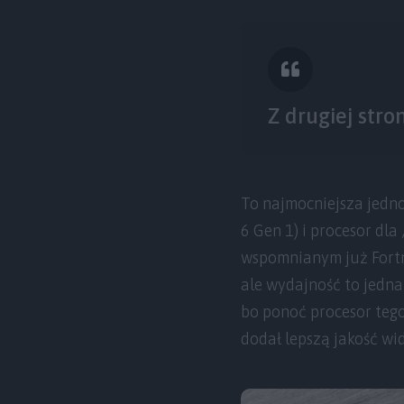
Z drugiej stro
To najmocniejsza jedn
6 Gen 1) i procesor dl
wspomnianym już Fortnaj
ale wydajność to jedna
bo ponoć procesor tego
dodał lepszą jakość wi