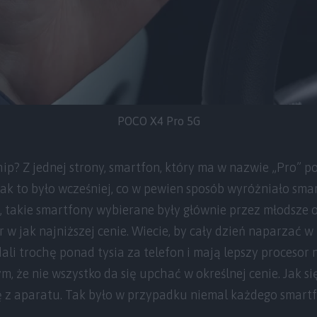
POCO X4 Pro 5G
ip? Z jednej strony, smartfon, który ma w nazwie „Pro” p
jak to było wcześniej, co w pewien sposób wyróżniało sma
takie smartfony wybierane były głównie przez młodsze os
 w jak najniższej cenie. Wiecie, by cały dzień naparzać w
dali trochę ponad tysia za telefon i mają lepszy procesor 
ym, że nie wszystko da się upchać w określnej cenie. Jak s
ę z aparatu. Tak było w przypadku niemal każdego smar