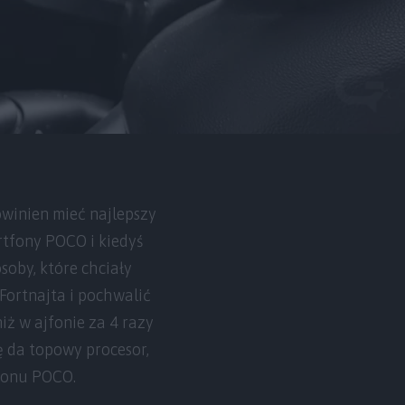
owinien mieć najlepszy
rtfony POCO i kiedyś
oby, które chciały
 Fortnajta i pochwalić
niż w ajfonie za 4 razy
ię da topowy procesor,
tfonu POCO.