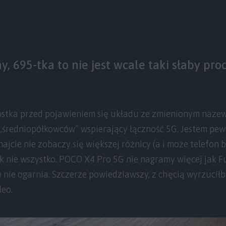
ny, 695-tka to nie jest wcale taki słaby pro
ostka przed pojawieniem się układu ze zmienionym naz
a „średniopółkowców” wspierający łączność 5G. Jestem pew
cie nie zobaczy się większej różnicy (a i może telefon bę
k nie wszystko. POCO X4 Pro 5G nie nagramy więcej jak Fu
 nie ogarnia. Szczerze powiedziawszy, z chęcią wyrzuciłb
deo.