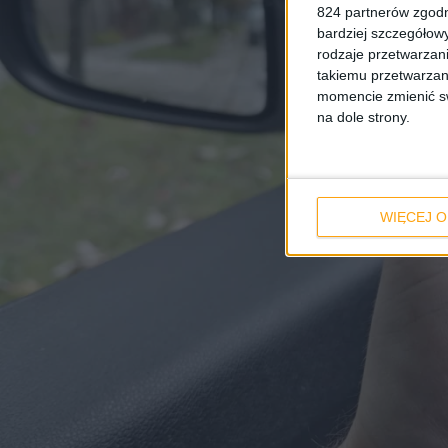
824 partnerów zgodn
bardziej szczegółowy
rodzaje przetwarzan
takiemu przetwarzan
momencie zmienić swo
na dole strony.
WIĘCEJ O