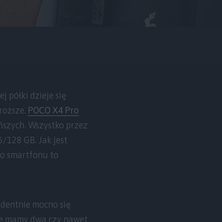
j półki dzieje się
droższe.
POCO X4 Pro
ańszych. Wszystko przez
6/128 GB. Jak jest
ego smartfonu to
identnie mocno się
 że mamy dwa czy nawet