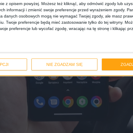
ie z opisem powyżej. Możesz też kliknąć, aby odmówić zgody lub uzy
ch informacji i zmienić swoje preferencje przed wyrażeniem zgody.
Pam
ia danych osobowych mogą nie wymagać Twojej zgody, ale masz prawo
iu. Twoje preferencje będą mieć zastosowanie tylko do tej witryny. M
je preferencje lub wycofać zgodę, wracając na tę stronę i klikając pr
PCJI
NIE ZGADZAM SIĘ
ZGAD