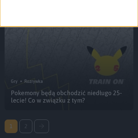
„Pstryczek” 3.0 jeszcze w tym roku
Gry
Rozrywka
Pokemony będą obchodzić niedługo 25-
lecie! Co w związku z tym?
1
2