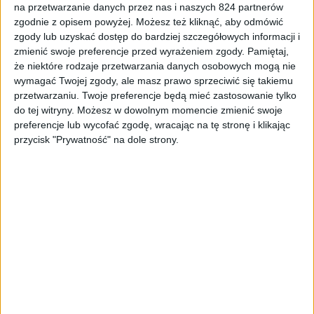
na przetwarzanie danych przez nas i naszych 824 partnerów
Konsole
zgodnie z opisem powyżej. Możesz też kliknąć, aby odmówić
zgody lub uzyskać dostęp do bardziej szczegółowych informacji i
Czy warto kupić konsolę Nintendo Switch
zmienić swoje preferencje przed wyrażeniem zgody.
Pamiętaj,
w 2024 roku? JESZCZE JAK!
że niektóre rodzaje przetwarzania danych osobowych mogą nie
wymagać Twojej zgody, ale masz prawo sprzeciwić się takiemu
przetwarzaniu. Twoje preferencje będą mieć zastosowanie tylko
do tej witryny. Możesz w dowolnym momencie zmienić swoje
preferencje lub wycofać zgodę, wracając na tę stronę i klikając
przycisk "Prywatność" na dole strony.
Podcast
Obejrzeliśmy Nintendo Direct i to
nagraliśmy