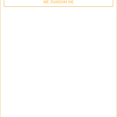
NIE ZGADZAM SIĘ
Mamy do pogrania
Ktoś zrobił Bioshocka w stylu 16-bitowej
gry – Mamy do pogrania #4