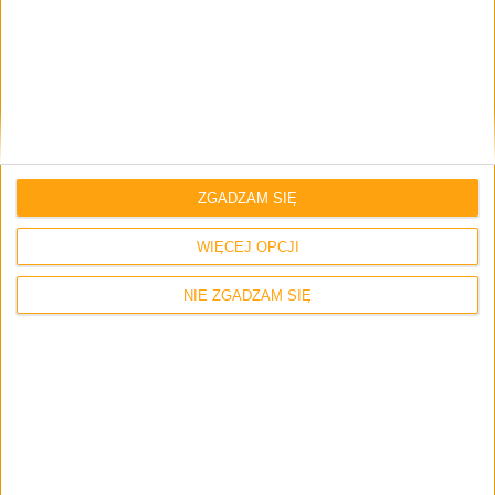
Informacje
Smartfony
Sprzedano już 6 milionów sztuk Galaxy S
4
ZGADZAM SIĘ
WIĘCEJ OPCJI
NIE ZGADZAM SIĘ
Smartfony
Samsung Galaxy S 4 z nową aktualizacją
oprogramowania dla Polski
(I9505XXUAME2)