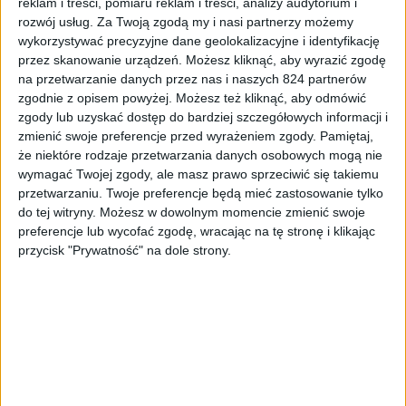
reklam i treści, pomiaru reklam i treści, analizy audytorium i
rozwój usług.
Za Twoją zgodą my i nasi partnerzy możemy
wykorzystywać precyzyjne dane geolokalizacyjne i identyfikację
przez skanowanie urządzeń. Możesz kliknąć, aby wyrazić zgodę
na przetwarzanie danych przez nas i naszych 824 partnerów
zgodnie z opisem powyżej. Możesz też kliknąć, aby odmówić
zgody lub uzyskać dostęp do bardziej szczegółowych informacji i
zmienić swoje preferencje przed wyrażeniem zgody.
Pamiętaj,
Pozostały sprzęt
że niektóre rodzaje przetwarzania danych osobowych mogą nie
Jak działa Samsung HomeSync? (wideo)
wymagać Twojej zgody, ale masz prawo sprzeciwić się takiemu
przetwarzaniu. Twoje preferencje będą mieć zastosowanie tylko
do tej witryny. Możesz w dowolnym momencie zmienić swoje
preferencje lub wycofać zgodę, wracając na tę stronę i klikając
przycisk "Prywatność" na dole strony.
Blog