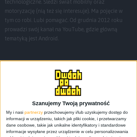
technologiczne. Śledzi świat mobilny oraz
motoryzację (nią też się interesuje). Ma pojęcie w
tym co robi. Lubi pomagać. Od grudnia 2012 roku
prowadzi swój kanał na YouTube, gdzie główną
tematyką jest Android.
Teksty autora
Szanujemy Twoją prywatność
My i nasi
partnerzy
przechowujemy i/lub uzyskujemy dostęp do
informacji w urządzeniu, takich jak pliki cookie, i przetwarzamy
dane osobowe, takie jak unikalne identyfikatory i standardowe
informacje wysyłane przez urządzenie w celu personalizowania