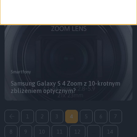
Smartfony
Samsung Galaxy S 4 Zoom z 10-krotnym
zbliżeniem optycznym?
1
2
3
4
5
6
7
8
9
10
11
12
…
14