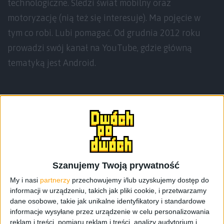
technologiczne. Śledzi świat mobilny oraz
motoryzację (nią też się interesuje). Ma pojęcie w
tym co robi. Lubi pomagać. Od grudnia 2012 roku
prowadzi swój kanał na YouTube, gdzie główną
tematyką jest Android.
Teksty autora
Szanujemy Twoją prywatność
My i nasi
partnerzy
przechowujemy i/lub uzyskujemy dostęp do
informacji w urządzeniu, takich jak pliki cookie, i przetwarzamy
dane osobowe, takie jak unikalne identyfikatory i standardowe
informacje wysyłane przez urządzenie w celu personalizowania
reklam i treści, pomiaru reklam i treści, analizy audytorium i