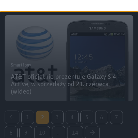
Smartfony
AT&T oficjalnie prezentuje Galaxy S 4
Active, w sprzedaży od 21. czerwca
(wideo)
1
2
3
4
5
6
7
8
9
10
…
14