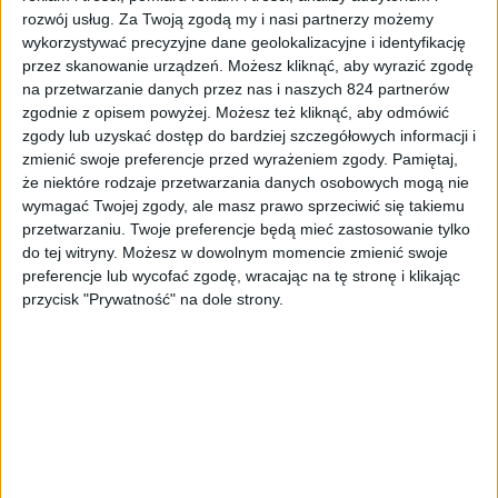
rozwój usług.
Za Twoją zgodą my i nasi partnerzy możemy
wykorzystywać precyzyjne dane geolokalizacyjne i identyfikację
przez skanowanie urządzeń. Możesz kliknąć, aby wyrazić zgodę
na przetwarzanie danych przez nas i naszych 824 partnerów
zgodnie z opisem powyżej. Możesz też kliknąć, aby odmówić
zgody lub uzyskać dostęp do bardziej szczegółowych informacji i
Tablety
zmienić swoje preferencje przed wyrażeniem zgody.
Pamiętaj,
że niektóre rodzaje przetwarzania danych osobowych mogą nie
Tablety Galaxy Tab 3 oficjalnie w
wymagać Twojej zgody, ale masz prawo sprzeciwić się takiemu
sprzedaży…, ale na razie w USA
przetwarzaniu. Twoje preferencje będą mieć zastosowanie tylko
do tej witryny. Możesz w dowolnym momencie zmienić swoje
preferencje lub wycofać zgodę, wracając na tę stronę i klikając
przycisk "Prywatność" na dole strony.
Smartfony