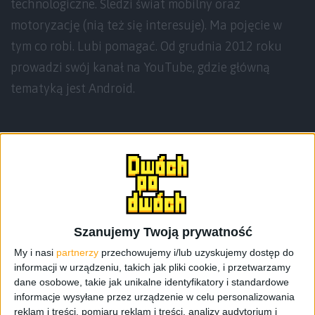
technologiczne. Śledzi świat mobilny oraz
motoryzację (nią też się interesuje). Ma pojęcie w
tym co robi. Lubi pomagać. Od grudnia 2012 roku
prowadzi swój kanał na YouTube, gdzie główną
tematyką jest Android.
Teksty autora
Szanujemy Twoją prywatność
My i nasi
partnerzy
przechowujemy i/lub uzyskujemy dostęp do
informacji w urządzeniu, takich jak pliki cookie, i przetwarzamy
dane osobowe, takie jak unikalne identyfikatory i standardowe
informacje wysyłane przez urządzenie w celu personalizowania
reklam i treści, pomiaru reklam i treści, analizy audytorium i