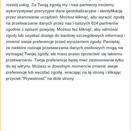
rozwój usług.
Za Twoją zgodą my i nasi partnerzy możemy
wykorzystywać precyzyjne dane geolokalizacyjne i identyfikację
przez skanowanie urządzeń. Możesz kliknąć, aby wyrazić zgodę
na przetwarzanie danych przez nas i naszych 824 partnerów
zgodnie z opisem powyżej. Możesz też kliknąć, aby odmówić
zgody lub uzyskać dostęp do bardziej szczegółowych informacji i
Informacje
Smartfony
zmienić swoje preferencje przed wyrażeniem zgody.
Pamiętaj,
że niektóre rodzaje przetwarzania danych osobowych mogą nie
Samsung sprzedał ponad 38 milionów
wymagać Twojej zgody, ale masz prawo sprzeciwić się takiemu
sztuk urządzeń z serii Galaxy Note!
przetwarzaniu. Twoje preferencje będą mieć zastosowanie tylko
do tej witryny. Możesz w dowolnym momencie zmienić swoje
preferencje lub wycofać zgodę, wracając na tę stronę i klikając
przycisk "Prywatność" na dole strony.
Gadżety osobiste