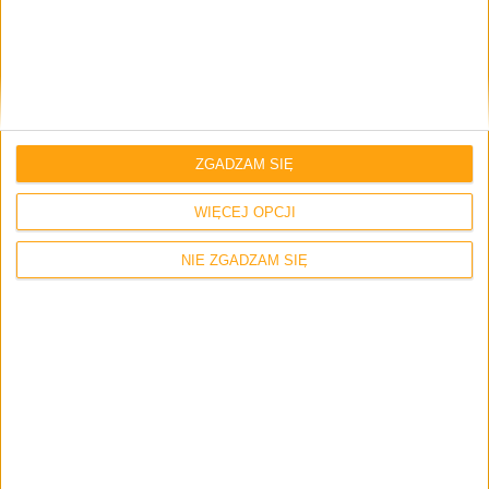
Blog
Samsung Galaxy Note III od razu z
Androidem 4.3 Jelly Bean?
ZGADZAM SIĘ
WIĘCEJ OPCJI
NIE ZGADZAM SIĘ
Smartfony
Zalany Galaxy S 4 Active? Sieć AT&T go
wymieni!