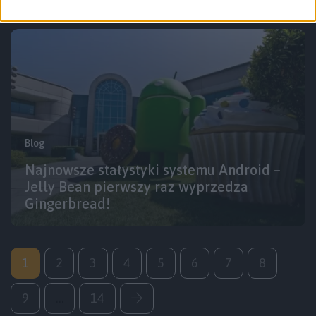
Blog
Najnowsze statystyki systemu Android –
Jelly Bean pierwszy raz wyprzedza
Gingerbread!
1
2
3
4
5
6
7
8
9
…
14