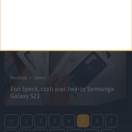
co zwrócić uwagę?
Recenzje
Opinie
Etui Speck, czyli pięć twarzy Samsunga
Galaxy S23
1
2
3
4
5
6
7