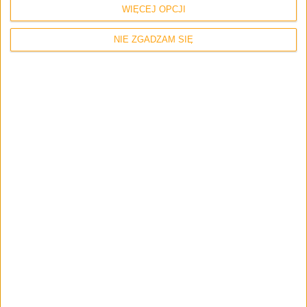
WIĘCEJ OPCJI
NIE ZGADZAM SIĘ
Recenzje
Hardware
Recenzje sprzętu
Dwa dyski SSD i siedem lat różnicy. Co się
zmieniło?