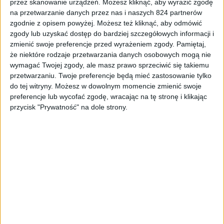
przez skanowanie urządzeń. Możesz kliknąć, aby wyrazić zgodę
Gry
Recenzje gier
na przetwarzanie danych przez nas i naszych 824 partnerów
zgodnie z opisem powyżej. Możesz też kliknąć, aby odmówić
Recenzja gry Gord na PC. Błoto, wieśniacy
zgody lub uzyskać dostęp do bardziej szczegółowych informacji i
i Śwędziwór
zmienić swoje preferencje przed wyrażeniem zgody.
Pamiętaj,
że niektóre rodzaje przetwarzania danych osobowych mogą nie
wymagać Twojej zgody, ale masz prawo sprzeciwić się takiemu
przetwarzaniu. Twoje preferencje będą mieć zastosowanie tylko
do tej witryny. Możesz w dowolnym momencie zmienić swoje
preferencje lub wycofać zgodę, wracając na tę stronę i klikając
przycisk "Prywatność" na dole strony.
Gry
Recenzje gier
Na koniec świata i jeszcze dalej!
Everspace 2 – recenzja