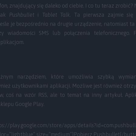
on, znajdujący się daleko od ciebie. I co tu teraz zrobić
 jak
Pushbullet
i
Tablet Talk
. Ta pierwsza zajmie się
śle je bezpośrednio na drugie urządzenie, natomiast ta 
zy wiadomości SMS lub połączenia telefonicznego. P
plikacjom.
tężnym narzędziem, które umożliwia szybką wymian
ównież użytkownikami aplikacji. Możliwe jest również ot
w, coś na wzór RSS, ale to temat na inny artykuł. Apli
klepu Google Play.
ps://play.google.com/store/apps/details?id=com.pushbul
lor=”lightblue” size=”medium”]Pobierz Pushbullet[/butt