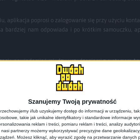
u, aplikacja poprosi o zalogowanie się przy użyciu kont
a bardziej nam odpowiada i po krótkim samouczku, ap
zację powiadomień między urządzeniami z systemem An
plikacji, a następnie zaznaczyć opcję „
Synchronizacj
oidem
„. Zostaniemy poproszeni o zezwolenia na dostęp
czamy aplikację Pushbullet na liście i wracamy na 
adku systemu Android 4.3 lub starszego zamiast o d
Szanujemy Twoją prywatność
 o uruchomienie nowej usługi. Oczywiście robimy to, j
rzechowujemy i/lub uzyskujemy dostęp do informacji w urządzeniu, takich
obowe, takie jak unikalne identyfikatory i standardowe informacje wy
rsonalizowania reklam i treści, pomiaru reklam i treści, analizy audytor
 nasi partnerzy możemy wykorzystywać precyzyjne dane geolokalizacyjn
ządzeń. Możesz kliknąć, aby wyrazić zgodę na przetwarzanie danych p