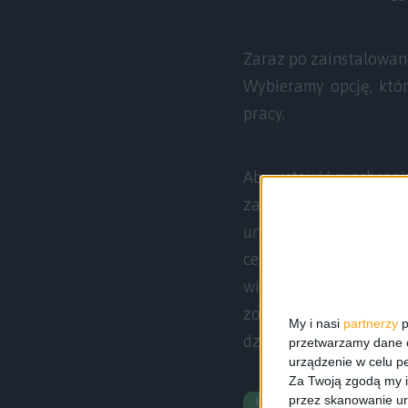
Zaraz po zainstalowani
Wybieramy opcję, któr
pracy.
Aby ustawić synchroni
zajrzeć do ustawień a
urządzeniami z Andr
celu po prostu zazna
wiedzieć, że w przyp
zostaniemy poproszeni
My i nasi
partnerzy
p
działał.
przetwarzamy dane os
urządzenie w celu pe
Za Twoją zgodą my i
przez skanowanie ur