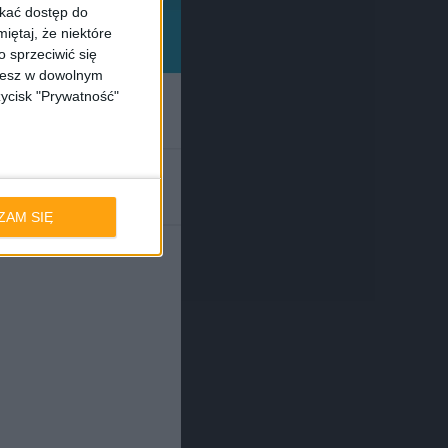
skać dostęp do
iętaj, że niektóre
 sprzeciwić się
ożesz w dowolnym
zycisk "Prywatność"
ZAM SIĘ