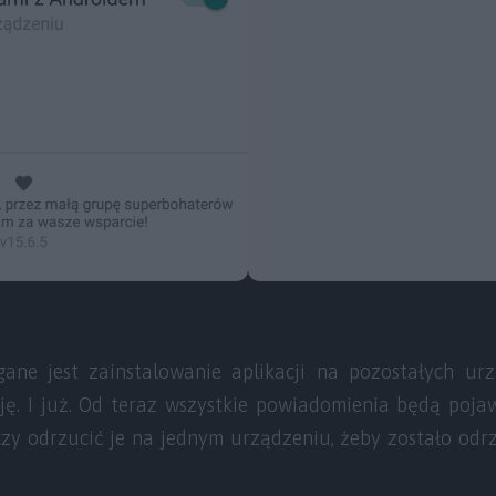
ne jest zainstalowanie aplikacji na pozostałych ur
ę. I już. Od teraz wszystkie powiadomienia będą pojaw
zy odrzucić je na jednym urządzeniu, żeby zostało odrzu