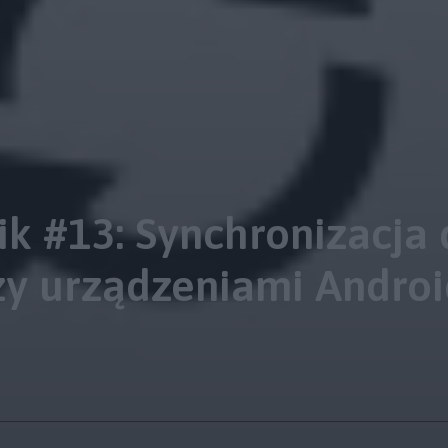
k #13: Synchronizacja 
y urządzeniami Androi