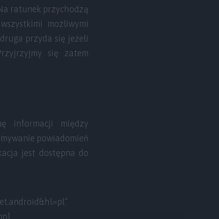
? Na ratunek przychodzą
 wszystkimi możliwymi
druga przyda się jeżeli
rzyjrzyjmy się zatem
ę informacji między
rzymywanie powiadomień
kacja jest dostępna do
let.android&hl=pl”
on]