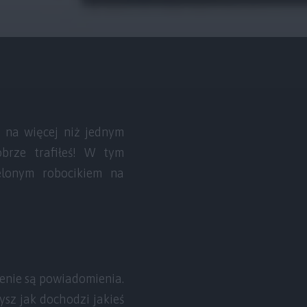
y na więcej niż jednym
obrze trafiłeś! W tym
elonym robocikiem na
zenie są powiadomienia.
ysz jak dochodzi jakieś