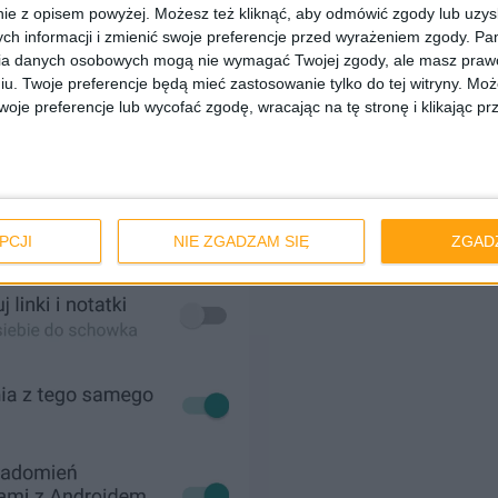
ie z opisem powyżej. Możesz też kliknąć, aby odmówić zgody lub uzy
ch informacji i zmienić swoje preferencje przed wyrażeniem zgody.
Pam
ia danych osobowych mogą nie wymagać Twojej zgody, ale masz prawo
iu. Twoje preferencje będą mieć zastosowanie tylko do tej witryny. M
je preferencje lub wycofać zgodę, wracając na tę stronę i klikając pr
PCJI
NIE ZGADZAM SIĘ
ZGAD