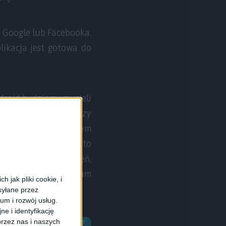
a Google lub Facebooka.
likacja jest gotowa do
droid będziemy musieli
a powiadomień między
 do powiadomień, w tym
poprzedni ekran Warto
ostęp do powiadomień,
eśli chcemy by program
 jak pliki cookie, i
syłane przez
ium i rozwój usług.
e i identyfikację
rzez nas i naszych