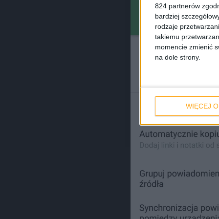
824 partnerów zgodn
bardziej szczegółowy
rodzaje przetwarzan
takiemu przetwarzan
momencie zmienić swo
na dole strony.
WIĘCEJ O