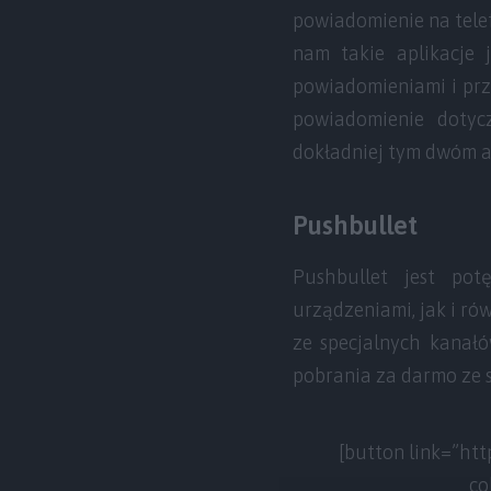
powiadomienie na telef
nam takie aplikacje
powiadomieniami i prze
powiadomienie dotyc
dokładniej tym dwóm a
Pushbullet
Pushbullet jest po
urządzeniami, jak i r
ze specjalnych kanałó
pobrania za darmo ze s
[button link=”htt
co