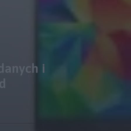
danych i
d