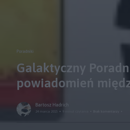
Poradniki
Galaktyczny Poradni
powiadomień międz
Bartosz Hadrich
24 marca 2015
9 minut czytania
Brak komentarzy