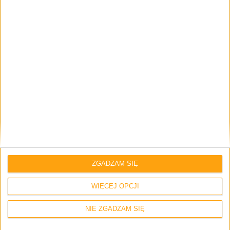
Smartfony
Tak wygląda Samsung Galaxy S5 Active
ZGADZAM SIĘ
WIĘCEJ OPCJI
NIE ZGADZAM SIĘ