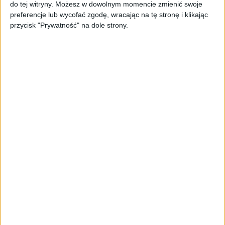
do tej witryny. Możesz w dowolnym momencie zmienić swoje
preferencje lub wycofać zgodę, wracając na tę stronę i klikając
przycisk "Prywatność" na dole strony.
Smartfony
Samsung Galaxy S5 Active dostępny w
Polsce. Znamy cenę!
Smartfony
Samsung Galaxy S5 Active będzie
dostępny w Europie