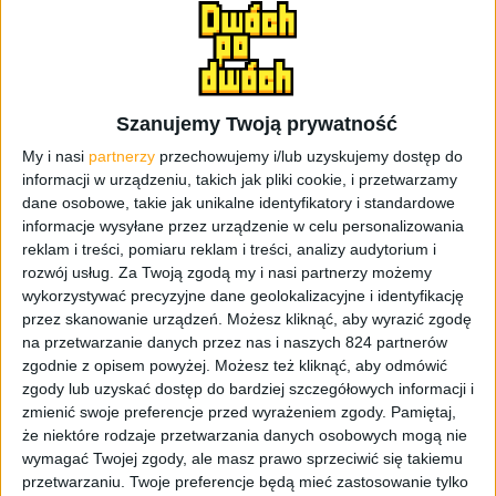
Szanujemy Twoją prywatność
My i nasi
partnerzy
przechowujemy i/lub uzyskujemy dostęp do
informacji w urządzeniu, takich jak pliki cookie, i przetwarzamy
Smartfony
dane osobowe, takie jak unikalne identyfikatory i standardowe
informacje wysyłane przez urządzenie w celu personalizowania
Kolejny smartfon z aktualizacją do
reklam i treści, pomiaru reklam i treści, analizy audytorium i
Androida Lollipop. Tym razem to
rozwój usług.
Za Twoją zgodą my i nasi partnerzy możemy
Samsung Galaxy S5 Active
wykorzystywać precyzyjne dane geolokalizacyjne i identyfikację
przez skanowanie urządzeń. Możesz kliknąć, aby wyrazić zgodę
na przetwarzanie danych przez nas i naszych 824 partnerów
zgodnie z opisem powyżej. Możesz też kliknąć, aby odmówić
zgody lub uzyskać dostęp do bardziej szczegółowych informacji i
zmienić swoje preferencje przed wyrażeniem zgody.
Pamiętaj,
że niektóre rodzaje przetwarzania danych osobowych mogą nie
wymagać Twojej zgody, ale masz prawo sprzeciwić się takiemu
przetwarzaniu. Twoje preferencje będą mieć zastosowanie tylko