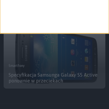
Wycieka Samsung Galaxy S5 Active
Smartfony
Specyfikacja Samsunga Galaxy S5 Active
ponownie w przeciekach