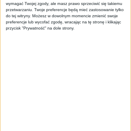
wymagać Twojej zgody, ale masz prawo sprzeciwić się takiemu
przetwarzaniu. Twoje preferencje będą mieć zastosowanie tylko
do tej witryny. Możesz w dowolnym momencie zmienić swoje
Informacje
Tablety
preferencje lub wycofać zgodę, wracając na tę stronę i klikając
przycisk "Prywatność" na dole strony.
Tablety Samsung Galaxy Tab 3 – znamy
ceny i daty premiery w Polsce
Tablety
Tablety Galaxy Tab 3 oficjalnie w
sprzedaży…, ale na razie w USA