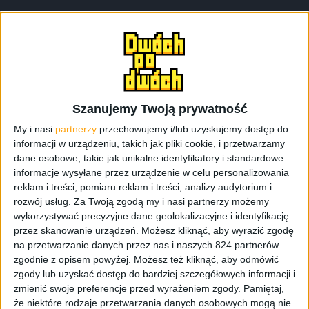
Szanujemy Twoją prywatność
My i nasi
partnerzy
przechowujemy i/lub uzyskujemy dostęp do
Promocje i okazje
Tablety
informacji w urządzeniu, takich jak pliki cookie, i przetwarzamy
dane osobowe, takie jak unikalne identyfikatory i standardowe
Promocja: Tablety Samsung Galaxy Tab 3
informacje wysyłane przez urządzenie w celu personalizowania
3G z kartą pamięci 16 GB w zestawie
reklam i treści, pomiaru reklam i treści, analizy audytorium i
rozwój usług.
Za Twoją zgodą my i nasi partnerzy możemy
wykorzystywać precyzyjne dane geolokalizacyjne i identyfikację
przez skanowanie urządzeń. Możesz kliknąć, aby wyrazić zgodę
na przetwarzanie danych przez nas i naszych 824 partnerów
zgodnie z opisem powyżej. Możesz też kliknąć, aby odmówić
zgody lub uzyskać dostęp do bardziej szczegółowych informacji i
zmienić swoje preferencje przed wyrażeniem zgody.
Pamiętaj,
że niektóre rodzaje przetwarzania danych osobowych mogą nie