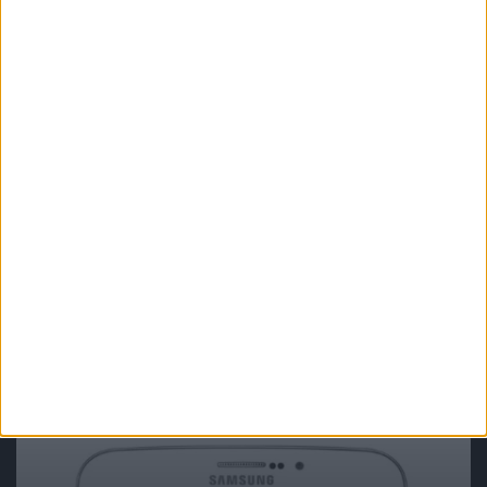
Galaxy Tab 3 10.1
Tablety
Pierwsze zdjęcie i specyfikacja tabletu
Samsung Galaxy Tab 3 8.0