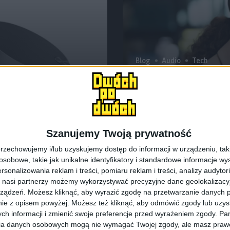
Blog
Audio
Tech
luetooth
Czy to najbardzi
ANC? Słuchawki 
Szanujemy Twoją prywatność
rzechowujemy i/lub uzyskujemy dostęp do informacji w urządzeniu, takich
obowe, takie jak unikalne identyfikatory i standardowe informacje wy
rsonalizowania reklam i treści, pomiaru reklam i treści, analizy audytor
 nasi partnerzy możemy wykorzystywać precyzyjne dane geolokalizacyjn
ządzeń. Możesz kliknąć, aby wyrazić zgodę na przetwarzanie danych p
ie z opisem powyżej. Możesz też kliknąć, aby odmówić zgody lub uzy
ch informacji i zmienić swoje preferencje przed wyrażeniem zgody.
Pam
ia danych osobowych mogą nie wymagać Twojej zgody, ale masz prawo