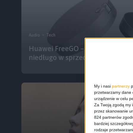
Audio
Tech
Huawei FreeGO – nowy głośnik B
niedługo w sprzedaży
My i nasi
partnerzy
p
przetwarzamy dane os
urządzenie w celu pe
Za Twoją zgodą my i
przez skanowanie ur
824 partnerów zgodn
bardziej szczegółowy
rodzaje przetwarzan