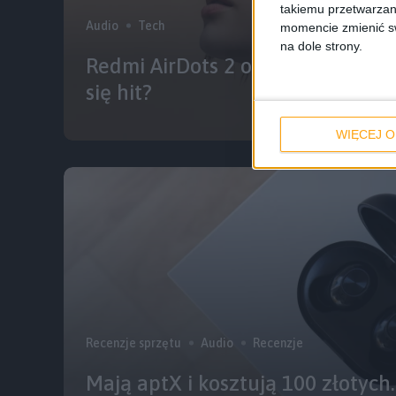
takiemu przetwarzan
Audio
Tech
momencie zmienić swo
na dole strony.
Redmi AirDots 2 oficjalnie zapow
się hit?
WIĘCEJ O
Recenzje sprzętu
Audio
Recenzje
Mają aptX i kosztują 100 złotych