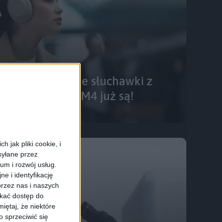
ej zaawansowane słuchawki z
Sony WH-1000XM4 już są!
 jak pliki cookie, i
syłane przez
ium i rozwój usług.
e i identyfikację
rzez nas i naszych
skać dostęp do
iętaj, że niektóre
 sprzeciwić się