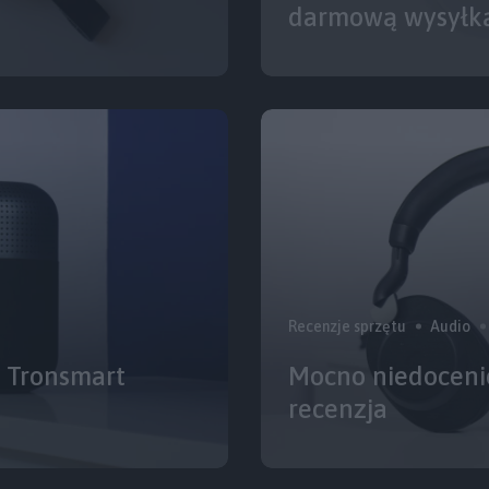
darmową wysyłk
Recenzje sprzętu
Audio
 Tronsmart
Mocno niedocenio
recenzja