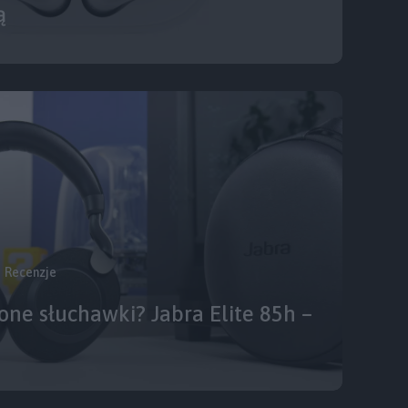
ą
Recenzje
ne słuchawki? Jabra Elite 85h –