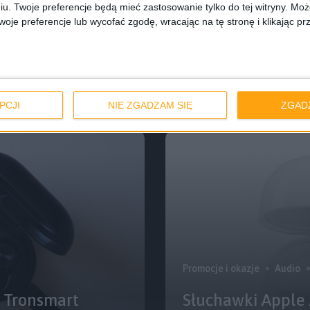
iu. Twoje preferencje będą mieć zastosowanie tylko do tej witryny. M
Audio
Tech
je preferencje lub wycofać zgodę, wracając na tę stronę i klikając pr
iedziane. Szykuje
Słuchawki Mobvoi
30 godzin słucha
PCJI
NIE ZGADZAM SIĘ
ZGAD
Promocje i okazje
Audio
. Tronsmart
Słuchawki Apple A