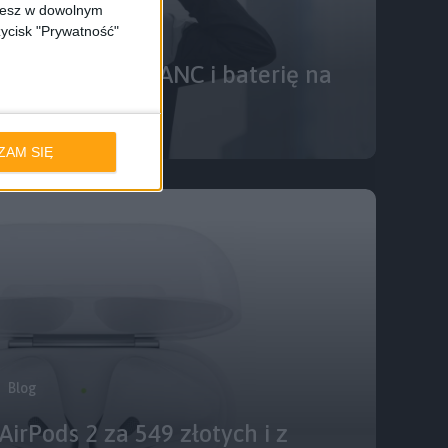
ożesz w dowolnym
zycisk "Prywatność"
 TicKasa mają ANC i baterię na
nia
ZAM SIĘ
Blog
irPods 2 za 549 złotych i z