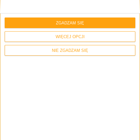
ZGADZAM SIĘ
WIĘCEJ OPCJI
NIE ZGADZAM SIĘ
Zerknij też na inne teksty