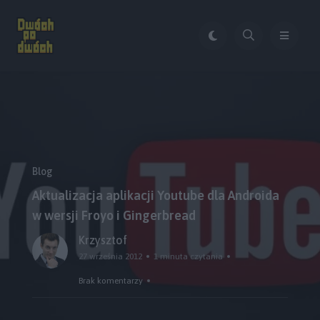
Blog
Aktualizacja aplikacji Youtube dla Androida
w wersji Froyo i Gingerbread
Krzysztof
27 września 2012
1 minuta czytania
Brak komentarzy