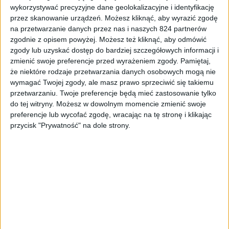
wykorzystywać precyzyjne dane geolokalizacyjne i identyfikację
ciągłego buforowania, gdy korzysta się ze słabej sieci.
przez skanowanie urządzeń. Możesz kliknąć, aby wyrazić zgodę
na przetwarzanie danych przez nas i naszych 824 partnerów
Druga ciekawa funkcja to możliwość używania telefonu
zgodnie z opisem powyżej. Możesz też kliknąć, aby odmówić
jako pilota podczas oglądania filmów z Youtube na innym
zgody lub uzyskać dostęp do bardziej szczegółowych informacji i
ekranie. Ponadto program posiada teraz ten sam interfejs
zmienić swoje preferencje przed wyrażeniem zgody.
Pamiętaj,
użytkownika i funkcjonalność, niezależnie od tego czy
że niektóre rodzaje przetwarzania danych osobowych mogą nie
jest to Android 2.2 czy najnowszy 4.1.1 Jelly Bean.
wymagać Twojej zgody, ale masz prawo sprzeciwić się takiemu
przetwarzaniu. Twoje preferencje będą mieć zastosowanie tylko
do tej witryny. Możesz w dowolnym momencie zmienić swoje
preferencje lub wycofać zgodę, wracając na tę stronę i klikając
przycisk "Prywatność" na dole strony.
źródło:
phonearena.com
Aktualizacja
APLIKACJE
Froyo
Gingerbread
Programy
Youtube