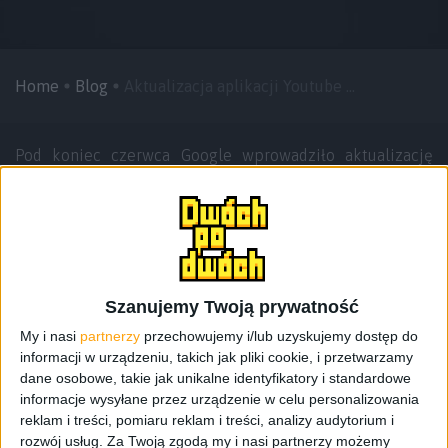
Home
Blog
Aktualizacja aplikacji Youtube ...
Pod koniec czerwca Google wprowadziło aktualizację
programu Youtube dla systemu Android w wersji 3.2 lub
wyższej, pomijając tym samym wszystkich posiadaczy
smartfonów z wcześniejszymi wersjami systemu. Wczoraj
wszystko wróciło do normy, bo pojawiła się aktualizacja
dla urządzeń z Androidem Froyo (Android 2.2) i
Gingerbread (2.3).
Szanujemy Twoją prywatność
My i nasi
partnerzy
przechowujemy i/lub uzyskujemy dostęp do
Jedną z najlepszych rzeczy jaką wprowadziła aktualizacja
informacji w urządzeniu, takich jak pliki cookie, i przetwarzamy
jest tzw. pre-load materiałów wideo. Użytkownik
dane osobowe, takie jak unikalne identyfikatory i standardowe
korzystający z szybkiej sieci Wi-Fi, może załadować
informacje wysyłane przez urządzenie w celu personalizowania
wybrany film i odtworzyć go później, gdy jest podłączony
reklam i treści, pomiaru reklam i treści, analizy audytorium i
do wolniejszej sieci, np. przez 3G. Eliminuje to problem
rozwój usług.
Za Twoją zgodą my i nasi partnerzy możemy