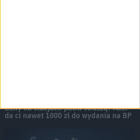
Bowie M2 – recenzja
Promocje i okazje
Blog
Ceny na stacjach paliw straszą? Acer
da ci nawet 1000 zł do wydania na BP