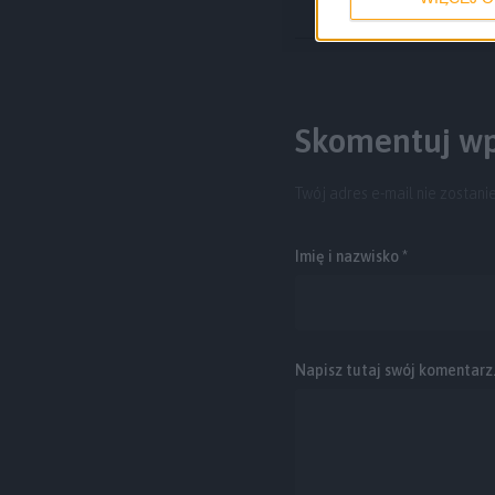
Skomentuj wp
Twój adres e-mail nie zostani
Imię i nazwisko *
Napisz tutaj swój komentarz..