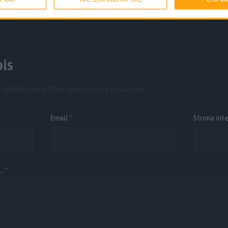
is
e opublikowany.
Wymagane pola są oznaczone
*
Email
*
Strona int
. *