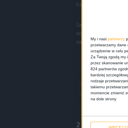
http://youtu.be/oxh
Samsung Galaxy Note 
dotychczas cen ma kos
My i nasi
partnerzy
p
nadzieję, że u nas będ
przetwarzamy dane os
urządzenie w celu pe
Za Twoją zgodą my i
przez skanowanie ur
824 partnerów zgodn
bardziej szczegółowy
rodzaje przetwarzan
Galaxy Note 4 na filmie
S
takiemu przetwarzan
momencie zmienić swo
Wideo Galaxy Note 4
na dole strony.
2 komentarze
WIĘCEJ O