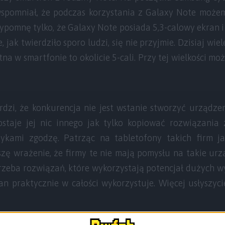
 wspomniał, że podczas korzystania z Galaxy Note moż
zypomnę tylko, że Galaxy Note posiada 5,3-calowy ekran i
, jak twierdziło sporo ludzi, się nie przyjmie. Dzisiaj wiel
tna w smartfonie to okolicie 5-cali. Przy tej wielkości 
dzi, że konkurencja nie jest wstanie stworzyć urządze
staje jej nic innego jak tylko kopiować rozwiązania z
zykami zgodzę. Patrząc na tabletofony takich firm j
zę wrażenie, że firmy te nie mają pomysłu na takie urz
trzeba rozwiązań, które wykorzystają potencjał dużych wy
an praktycznie w całości wykorzystuje. Więcej usłyszyci