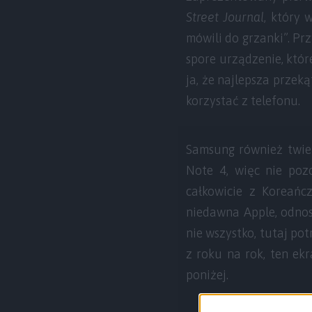
Street Journal
, który
mówili do grzanki”. Pr
spore urządzenie, które
ja, że najlepsza przeką
korzystać z telefonu.
Samsung również twier
Note 4, więc nie pozo
całkowicie z Koreańc
niedawna Apple, odnos
nie wszystko, tutaj po
z roku na rok, ten ekr
poniżej.