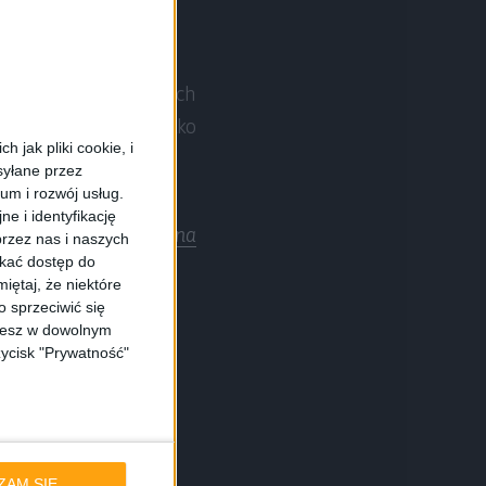
nika, a z ujawnianych
ci od kraju. Mam tylko
 jak pliki cookie, i
ga?
syłane przez
ium i rozwój usług.
e i identyfikację
 USA przez
PhoneArena
rzez nas i naszych
skać dostęp do
iętaj, że niektóre
 sprzeciwić się
eria Note na wideo
ożesz w dowolnym
zycisk "Prywatność"
ZAM SIĘ