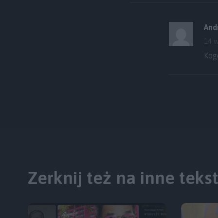
And
14 w
Kog
Zerknij też na inne teks