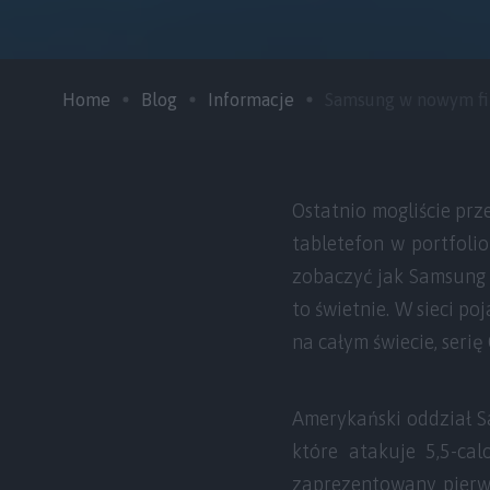
Home
Blog
Informacje
Samsung w nowym fil
Ostatnio mogliście pr
tabletefon w portfoli
zobaczyć jak Samsung 
to świetnie. W sieci po
na całym świecie, seri
Amerykański oddział S
które atakuje 5,5-ca
zaprezentowany pierw