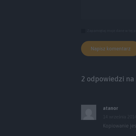
Zapamiętaj moje dane w tej p
2 odpowiedzi na
atanor
14 września 201
Kopiowanie jes