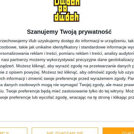
SnNZH3Rk
4 w sprzedaży ma się pojawić na początku paździer
Szanujemy Twoją prywatność
ztować w granicach od 2999 zł do 3400 zł, w zależnoś
rzechowujemy i/lub uzyskujemy dostęp do informacji w urządzeniu, takich
zie kosztować 2999 zł. Co myślicie o nowym filmie Samsun
obowe, takie jak unikalne identyfikatory i standardowe informacje wy
rsonalizowania reklam i treści, pomiaru reklam i treści, analizy audytor
 nasi partnerzy możemy wykorzystywać precyzyjne dane geolokalizacyjn
źródło: Samsung Mobile
ządzeń. Możesz kliknąć, aby wyrazić zgodę na przetwarzanie danych p
ie z opisem powyżej. Możesz też kliknąć, aby odmówić zgody lub uzy
ch informacji i zmienić swoje preferencje przed wyrażeniem zgody.
Pam
ia danych osobowych mogą nie wymagać Twojej zgody, ale masz prawo
amsung Galaxy Note 4
Samsung Galaxy Note 4 wideo
Seria Note
S
iu. Twoje preferencje będą mieć zastosowanie tylko do tej witryny. M
je preferencje lub wycofać zgodę, wracając na tę stronę i klikając pr
PCJI
NIE ZGADZAM SIĘ
ZGAD