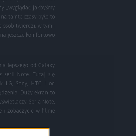
emy „wyglądać jakbyśmy
 na tamte czasy było to
e osób twierdzi, w tym i
można jeszcze komfortowo
nia lepszego od Galaxy
 serii Note. Tutaj się
ak LG, Sony, HTC i od
ądzenia. Duży ekran to
świetlaczy. Seria Note,
e i zobaczycie w filmie