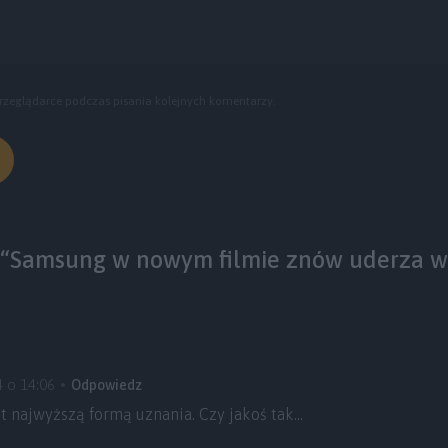
rzeglądarce podczas pisania kolejnych komentarzy.
 “Samsung w nowym filmie znów uderza w
4 o 14:06
Odpowiedz
t najwyższą formą uznania. Czy jakoś tak…