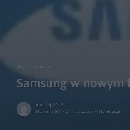
Blog
Informacje
Samsung w nowym f
Andrzej Woch
14 września 2014
2 minuty czytania
2 komentarze