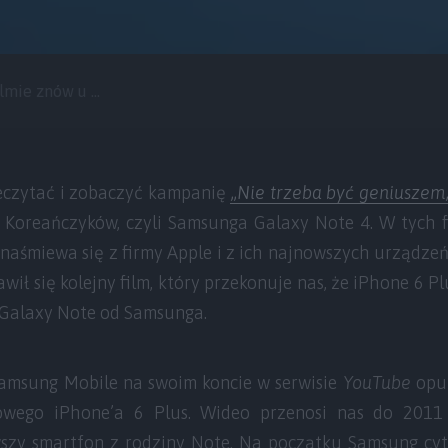
mie znów u ...
zeczytać i zobaczyć kampanię
„
Nie trzeba być geniuszem
o Koreańczyków, czyli Samsunga Galaxy Note 4. W tych f
naśmiewa się z firmy Apple i z ich najnowszych urządze
jawił się kolejny film, który przekonuje nas, że iPhone 6 P
ę Galaxy Note od Samsunga.
amsung Mobile na swoim koncie w serwisie
YouTube
opub
lowego iPhone’a 6 Plus. Wideo przenosi nas do 2011 
szy smartfon z rodziny Note. Na początku Samsung cyt