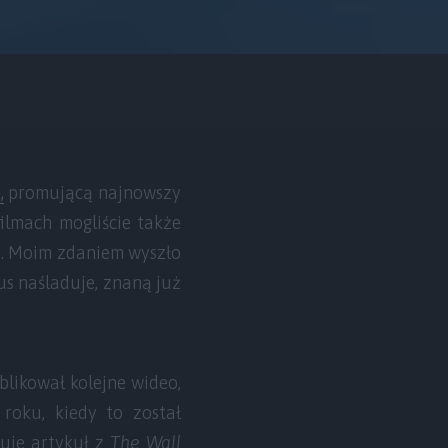
„
promującą najnowszy
ilmach mogliście także
ń. Moim zdaniem wyszło
lus naśladuje, znaną już
likował kolejne wideo,
roku, kiedy to został
uje artykuł z
The Wall