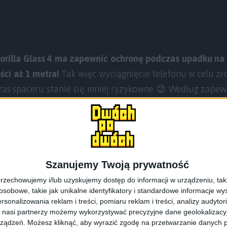
orilla Glass 4 ma zapewnić ochronę podczas upadku na 
ści aż 1 metra!
Tak więc wyciągnięcie telefonu w celu zro
as spaceru stanie się mniej ryzykowne 😉 Według zape
lass
zwiększa szanse na to, że ekran w naszym sm
0%.
Szanujemy Twoją prywatność
rzechowujemy i/lub uzyskujemy dostęp do informacji w urządzeniu, takich
obowe, takie jak unikalne identyfikatory i standardowe informacje wy
rsonalizowania reklam i treści, pomiaru reklam i treści, analizy audytor
 nasi partnerzy możemy wykorzystywać precyzyjne dane geolokalizacyjn
ządzeń. Możesz kliknąć, aby wyrazić zgodę na przetwarzanie danych p