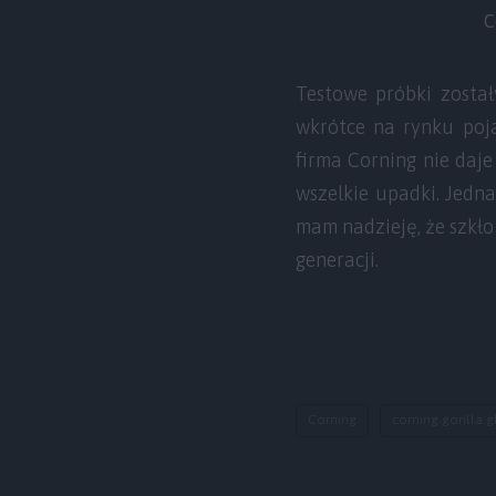
C
Testowe próbki został
wkrótce na rynku poja
firma Corning nie daj
wszelkie upadki. Jedn
mam nadzieję, że szkło
generacji.
Corning
corning gorilla g