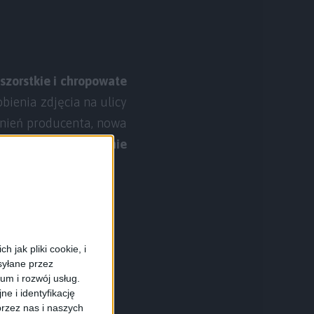
szorstkie i chropowate
bienia zdjęcia na ulicy
wnień producenta, nowa
artfonie pozostanie
 jak pliki cookie, i
syłane przez
ium i rozwój usług.
e i identyfikację
rzez nas i naszych