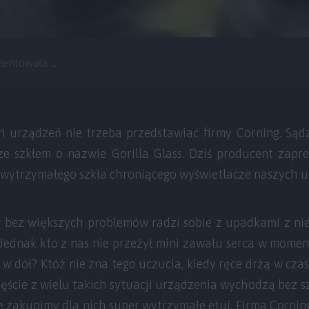
entowała ...
h urządzeń nie trzeba przedstawiać firmy Corning. Sąd
ze szkłem o nazwie Gorilla Glass. Dziś producent zapr
, wytrzymałego szkła chroniącego wyświetlacze naszych u
bez większych problemów radzi sobie z upadkami z nie
 Jednak kto z nas nie przeżył mini zawału serca w momen
w dół? Któż nie zna tego uczucia, kiedy ręce drżą w cza
ęście z wielu takich sytuacji urządzenia wychodzą bez s
 zakupimy dla nich super wytrzymałe etui. Firma Cornin