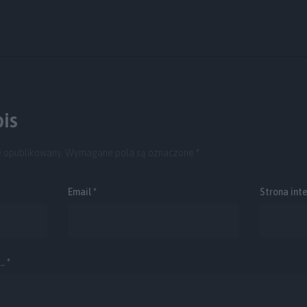
y
is
e opublikowany.
Wymagane pola są oznaczone
*
Email
*
Strona int
. *