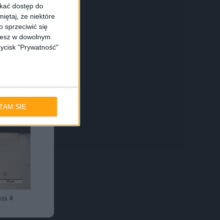
skać dostęp do
iętaj, że niektóre
 sprzeciwić się
ożesz w dowolnym
zycisk "Prywatność"
ZAM SIĘ