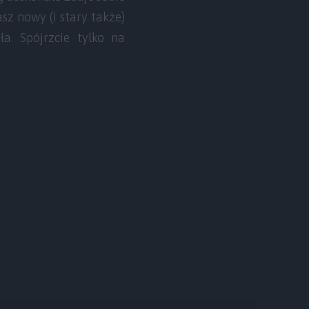
asz nowy (i stary także)
a. Spójrzcie tylko na