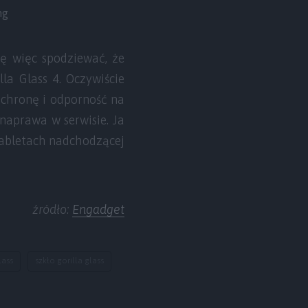
ng
ię więc spodziewać, że
la Glass 4. Oczywiście
ochronę i odporność na
naprawa w serwisie. Ja
 tabletach nadchodzącej
źródło:
Engadget
lass
szkło gorilla glass