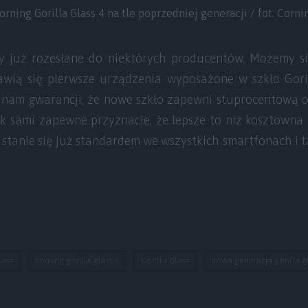
orning Gorilla Glass 4 na tle poprzedniej generacji / fot. Corni
y już rozesłane do niektórych producentów. Możemy s
wią się pierwsze urządzenia wyposażone w szkło Goril
e nam gwarancji, że nowe szkło zapewni stuprocentową 
ak sami zapewne przyznacie, że lepsze to niż kosztowna 
 stanie się już standardem we wszystkich smartfonach i
lass
corning gorilla glass 4
Gorilla Glass
nowa generacja gorilla g