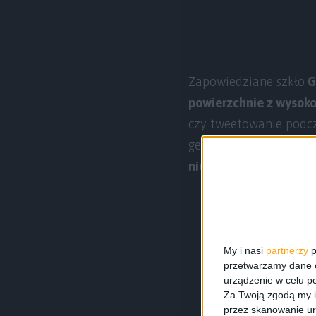
Zapowiedziane szkło
G
powierzchnie z wysoko
czy tweetowanie podcz
generacja Gorilla G
nienaruszony aż a o 8
My i nasi
partnerzy
p
przetwarzamy dane os
urządzenie w celu pe
Za Twoją zgodą my i
przez skanowanie ur