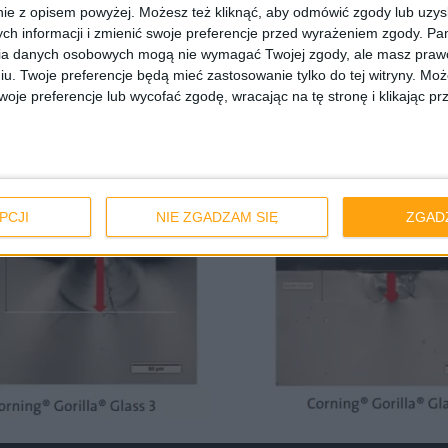
ie z opisem powyżej. Możesz też kliknąć, aby odmówić zgody lub uzy
ch informacji i zmienić swoje preferencje przed wyrażeniem zgody.
Pam
ia danych osobowych mogą nie wymagać Twojej zgody, ale masz prawo
iu. Twoje preferencje będą mieć zastosowanie tylko do tej witryny. M
je preferencje lub wycofać zgodę, wracając na tę stronę i klikając pr
PCJI
NIE ZGADZAM SIĘ
ZGAD