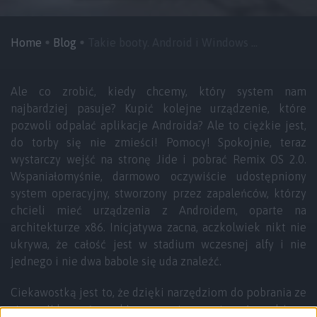
Home
Blog
Takie booty. Android i Windows ...
Ale co zrobić, kiedy chcemy, który system nam
najbardziej pasuje? Kupić kolejne urządzenie, które
pozwoli odpalać aplikacje Androida? Ale to ciężkie jest,
do torby się nie zmieści! Pomocy! Spokojnie, teraz
wystarczy wejść na stronę Jide i pobrać Remix OS 2.0.
Wspaniałomyśnie, darmowo oczywiście udostępniony
system operacyjny, stworzony przez zapaleńców, którzy
chcieli mieć urządzenia z Androidem, oparte na
architekturze x86. Inicjatywa zacna, aczkolwiek nikt nie
ukrywa, że całość jest w stadium wczesnej alfy i nie
jednego i nie dwa babole się uda znaleźć.
Ciekawostką jest to, że dzięki narzędziom do pobrania ze
strony Jide, można sobie po prostu zmontować pendriva z