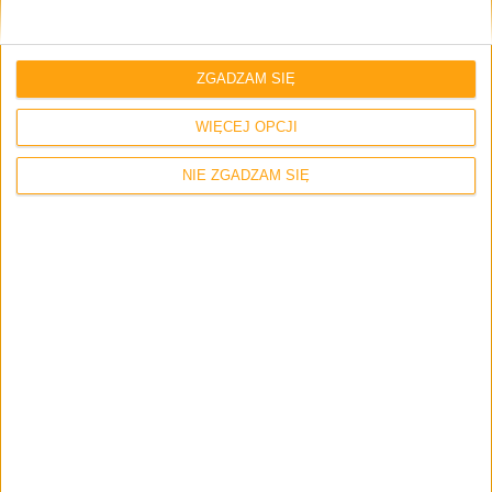
pobranie systemu nie jest możliwe. Link
wygląda na martwy.
Godzina 16:55 i plik z linku pobiera się bez
ZGADZAM SIĘ
najmniejszego problemu 80MB/s
WIĘCEJ OPCJI
NIE ZGADZAM SIĘ
Aloizy
13 stycznia 2016 o 17:03
Odpowiedz
A czemu Pendrive musi być USB 3 ? Przecież
bootować się będzie jako USB 2. Są jakieś
płyty które z poziomu biosu obsługują USB 3
?
MixoMaxoViper
14 stycznia 2016 o 15:43
Odpowiedz