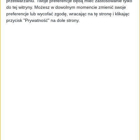
przetwarzaniu. Twoje preferencje będą mieć zastosowanie tylko
System można pobrać
bezpośrednio ze strony
do tej witryny. Możesz w dowolnym momencie zmienić swoje
producenta
.
preferencje lub wycofać zgodę, wracając na tę stronę i klikając
przycisk "Prywatność" na dole strony.
AKTUALIZACJA:
Na dzień dzisiejszy niestety pobranie
systemu nie jest możliwe. Link wygląda na martwy.
Okazuje się jednak, że od momentu poprzedniej
aktualizacji sporo się pozmieniało, zgodnie z tym, co w
komentarzach. Wyszło na nasze. Ścieżki do plików
poprawione, download jak najbardziej możliwy, nawet
dwa linki torrentowe się pokazały. Już ściągnięte, testy
od jutra.
źródło:
Jide
przez
PhoneArena
Android i Windows na komputerze
Remix OS 2.0