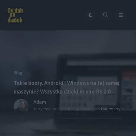
Blog
Takie booty. Android i Windows na tej samej
maszynie? Wszystko dzięki Remix OS 2.0
Adam
12 stycznia 2016
2 minuty czytania
5 komentarzy