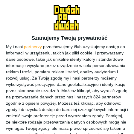
systemem i zabierać go ze sobą gdzie tylko nam się
przyda. Po odpaleniu na dowolnym pececie dostaniemy
dwie opcje. Albo odpalenia Remix OS w trybie gościa,
albo rezydenta. Bardzo się różnią? W sumie nie, bo tryb
gościa to po prostu terminal, nie zapisujący nic, ale
Szanujemy Twoją prywatność
dający możliwość korzystania z aplikacji, a tryb
rezydenta, da nam zapisać na pendrivie stworzone w
My i nasi
partnerzy
przechowujemy i/lub uzyskujemy dostęp do
informacji w urządzeniu, takich jak pliki cookie, i przetwarzamy
międzyczasie materiały. Osobiście zastanawia mnie sens
dane osobowe, takie jak unikalne identyfikatory i standardowe
trybu gościa, ale… dla każdego coś dobrego, więc na
informacje wysyłane przez urządzenie w celu personalizowania
nadmiar opcji narzekać nie wolno.
reklam i treści, pomiaru reklam i treści, analizy audytorium i
rozwój usług.
Za Twoją zgodą my i nasi partnerzy możemy
Co nam jest potrzebne? Pendrive, USB 3.0 rzecz jasna,
wykorzystywać precyzyjne dane geolokalizacyjne i identyfikację
taki, żeby 8GB na niego weszło. I tyle? W sumie tak, poza
przez skanowanie urządzeń. Możesz kliknąć, aby wyrazić zgodę
tym, że PC musi mieć zdolność bootowania z USB. I już.
na przetwarzanie danych przez nas i naszych 824 partnerów
Kwestia ściągnięcia pliku i odpalenia narzędzia. Całość
zgodnie z opisem powyżej. Możesz też kliknąć, aby odmówić
zgody lub uzyskać dostęp do bardziej szczegółowych informacji i
waży niecałe 700MB. Zaraz po napisaniu tego tekstu
zmienić swoje preferencje przed wyrażeniem zgody.
Pamiętaj,
biorę się za ściąganie. Może uda się podzielić
że niektóre rodzaje przetwarzania danych osobowych mogą nie
spostrzeżeniami.
wymagać Twojej zgody, ale masz prawo sprzeciwić się takiemu