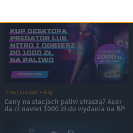
Bowie M2 – recenzja
Promocje i okazje
Blog
Ceny na stacjach paliw straszą? Acer
da ci nawet 1000 zł do wydania na BP