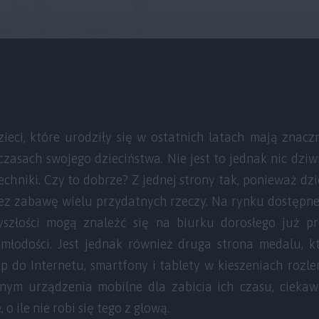
zieci, które urodziły się w ostatnich latach mają znacz
czasach swojego dzieciństwa. Nie jest to jednak nic dz
echniki. Czy to dobrze? Z jednej strony tak, ponieważ dz
zez zabawę wielu przydatnych rzeczy. Na rynku dostępn
yszłości mogą znaleźć się na biurku dorosłego już p
łodości. Jest jednak również druga strona medalu, k
ęp do Internetu, smartfony i tablety w kieszeniach rozle
ym urządzenia mobilne dla zabicia ich czasu, ciekawo
 o ile nie robi się tego z głową.