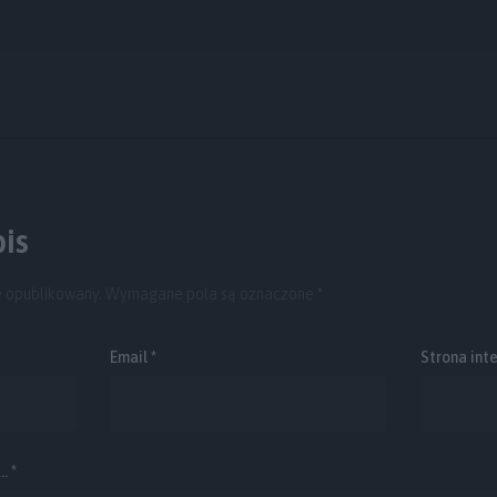
y
is
e opublikowany.
Wymagane pola są oznaczone
*
Email
*
Strona int
. *