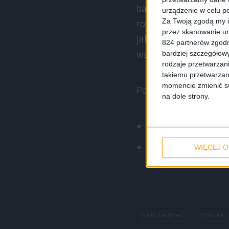
bajkowy dla dziecka s
urządzenie w celu pe
Za Twoją zgodą my i
rodzic może ograniczyć
przez skanowanie ur
jakieś inne powody. We
824 partnerów zgodn
bardziej szczegółowy
warto wypróbować na 
rodzaje przetwarzan
takiemu przetwarzan
momencie zmienić swo
Poniżej możecie pobrać
na dole strony.
YouTube Kids na An
YouTube Kids na iO
WIĘCEJ O
bajki dla dzieci
Youtube