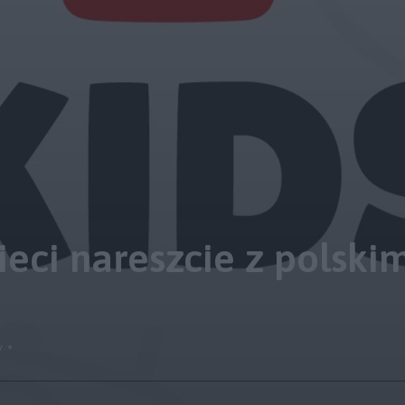
eci nareszcie z polskim
y