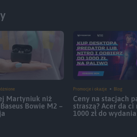
ty
óżnione
Promocje i okazje
Blog
ej Martyniuk niż
Ceny na stacjach p
 Baseus Bowie M2 –
straszą? Acer da ci
ja
1000 zł do wydania