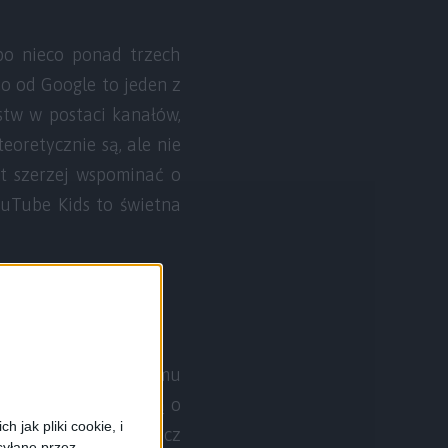
 po nieco ponad trzech
eo od Google to jeden z
stw w postaci kanałów,
eoretycznie są, ale nie
et szerzej wspominać o
ouTube Kids to świetna
 oraz iOS. Bez problemu
ło stworzone z myślą o
 jak pliki cookie, i
wane w przyjazny, wręcz
syłane przez