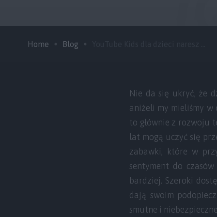
Home
Blog
YouTube Kids dla dzieci naresz ...
Nie da się ukryć, że d
aniżeli my mieliśmy w 
to głównie z rozwoju t
lat mogą uczyć się pr
zabawki, które w prz
sentyment do czasów m
bardziej. Szeroki dost
dają swoim podopieczn
smutne i niebezpieczne,