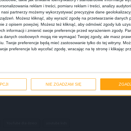
posób. Treści przygotowane przez partnerów mają swoje
rsonalizowania reklam i treści, pomiaru reklam i treści, analizy audytor
 nasi partnerzy możemy wykorzystywać precyzyjne dane geolokalizacyjn
 dostęp, jeżeli stwierdzi, że dziecko jest jeszcze zbyt 
ządzeń. Możesz kliknąć, aby wyrazić zgodę na przetwarzanie danych p
wnątrz aplikacji znajduje się wiele ułatwień dla kontrol
ie z opisem powyżej. Możesz też kliknąć, aby odmówić zgody lub uzy
ch informacji i zmienić swoje preferencje przed wyrażeniem zgody.
Pam
własnym urządzeniu.
ia danych osobowych mogą nie wymagać Twojej zgody, ale masz prawo
iu. Twoje preferencje będą mieć zastosowanie tylko do tej witryny. M
je preferencje lub wycofać zgodę, wracając na tę stronę i klikając pr
 aplikację na swoje urządzenie:
droida
S
PCJI
NIE ZGADZAM SIĘ
ZGAD
YouTube dla dzieci
youtube kids