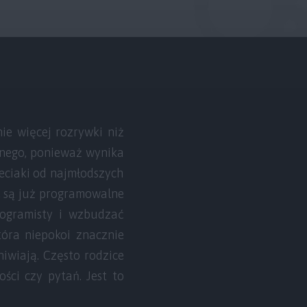
nie więcej rozrywki niż
iwnego, ponieważ wynika
ieciaki od najmłodszych
e są już programowalne
rogramisty i wzbudzać
tóra niepokoi znacznie
niwiają. Często rodzice
ści czy pytań. Jest to