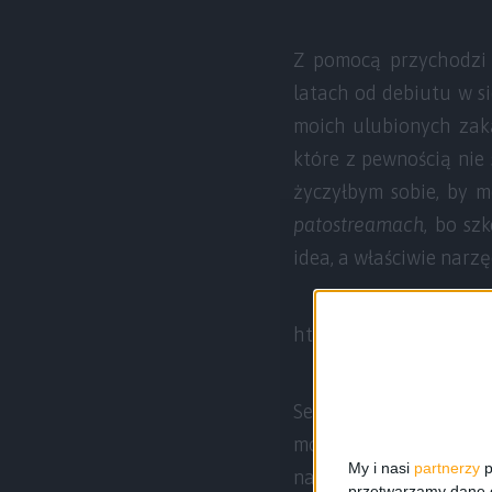
Z pomocą przychodzi Y
latach od debiutu w si
moich ulubionych zaką
które z pewnością nie 
życzyłbym sobie, by m
patostreamach
, bo sz
idea, a właściwie narz
https://www.youtube
Serwis ten dostępny je
można więc je zainsta
My i nasi
partnerzy
p
najmłodszych, dlatego 
przetwarzamy dane os