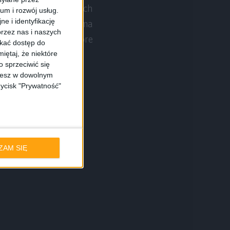
 kategorie, do których
ium i rozwój usług.
e i identyfikację
małe, bądź po prostu ma
rzez nas i naszych
i rodzicielskiej, które
skać dostęp do
iętaj, że niektóre
 sprzeciwić się
ożesz w dowolnym
zycisk "Prywatność"
ZAM SIĘ