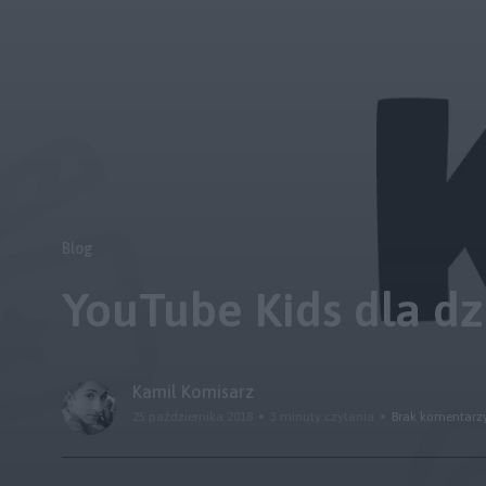
Blog
YouTube Kids dla dzi
Kamil Komisarz
25 października 2018
3 minuty czytania
Brak komentarz