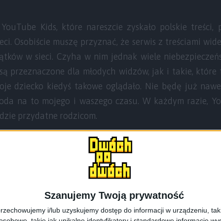
ouTube Kids, które nareszcie zyskało polskie treści,
eci. Osobiście muszę przyznać, że serwis z treściami wid
tków w sieci. Czyha w nim jednak wiele niebezpieczeń
są przeznaczone dla młodych widzów, jak i takie, które t
oje dziecko kiedyś takowe oglądało. Nie będę już naw
koda na to mojego i waszego czasu. W każdym razie, Y
ędzie przydatne rodzicom.
.com/watch?v=VTIqrH6R10o
st w postaci aplikacji na urządzenia z systemem Android
Szanujemy Twoją prywatność
lować na tablecie bądź smartfonie. YouTube Kids zosta
rzechowujemy i/lub uzyskujemy dostęp do informacji w urządzeniu, takich
znajdują się tam głównie treści edukacyjne, zaprezento
obowe, takie jak unikalne identyfikatory i standardowe informacje wy