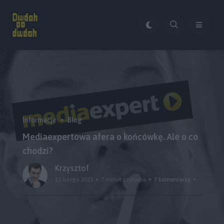
Informacje
Blog
Mediaexpertowa afera o końcówkę. Ale o co
chodzi?
Krzysztof
11 lutego 2022
7 minut czytania
7 komentarzy