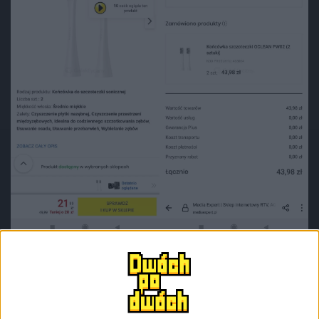
Ja też skorzystałem z promocji, bo od kilku lat używam
szczoteczki Oclean X. Wiadomym jest, że raz na kilka
miesięcy końcówkę trzeba wymienić. Odebrałem,