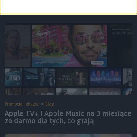
Zerknij też na inne teksty
Promocje i okazje
Blog
Apple TV+ i Apple Music na 3 miesiące
za darmo dla tych, co grają