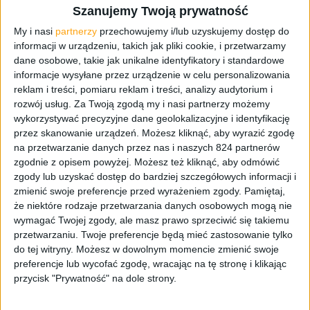
zapłaciłem i dopiero w samochodzie zorientowałem się,
Szanujemy Twoją prywatność
że coś jest nie tak. Okazało się, że nie dość, że nie
My i nasi
partnerzy
przechowujemy i/lub uzyskujemy dostęp do
zgadzała się liczba zamówionych produktów to jeszcze
informacji w urządzeniu, takich jak pliki cookie, i przetwarzamy
dostałem nie to co zamawiałem. Zamiast dwóch sztuk
dane osobowe, takie jak unikalne identyfikatory i standardowe
Oclean PW02 otrzymałem jedną sztukę Oclean P2. Czyli
informacje wysyłane przez urządzenie w celu personalizowania
końcówkę uznawaną za gorszą i o wyższej twardości
reklam i treści, pomiaru reklam i treści, analizy audytorium i
rozwój usług.
Za Twoją zgodą my i nasi partnerzy możemy
włosia (9/10).
wykorzystywać precyzyjne dane geolokalizacyjne i identyfikację
przez skanowanie urządzeń. Możesz kliknąć, aby wyrazić zgodę
na przetwarzanie danych przez nas i naszych 824 partnerów
zgodnie z opisem powyżej. Możesz też kliknąć, aby odmówić
zgody lub uzyskać dostęp do bardziej szczegółowych informacji i
zmienić swoje preferencje przed wyrażeniem zgody.
Pamiętaj,
Okazało się też, że mój
że niektóre rodzaje przetwarzania danych osobowych mogą nie
wymagać Twojej zgody, ale masz prawo sprzeciwić się takiemu
przypadek nie jest jednostkowy.
przetwarzaniu. Twoje preferencje będą mieć zastosowanie tylko
Klientów wprowadzonych w błąd
do tej witryny. Możesz w dowolnym momencie zmienić swoje
preferencje lub wycofać zgodę, wracając na tę stronę i klikając
jest znacznie więcej.
przycisk "Prywatność" na dole strony.