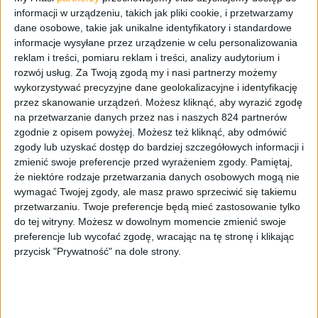
It brings various improvements to
informacji w urządzeniu, takich jak pliki cookie, i przetwarzamy
the game, numerous quest and
dane osobowe, takie jak unikalne identyfikatory i standardowe
informacje wysyłane przez urządzenie w celu personalizowania
gameplay fixes, as well as a
reklam i treści, pomiaru reklam i treści, analizy audytorium i
rozwój usług.
Za Twoją zgodą my i nasi partnerzy możemy
number of free DLCs. On top of
wykorzystywać precyzyjne dane geolokalizacyjne i identyfikację
that, it contains the next-gen
przez skanowanie urządzeń. Możesz kliknąć, aby wyrazić zgodę
na przetwarzanie danych przez nas i naszych 824 partnerów
update PlayStation 5 and Xbox
zgodnie z opisem powyżej. Możesz też kliknąć, aby odmówić
zgody lub uzyskać dostęp do bardziej szczegółowych informacji i
Series
zmienić swoje preferencje przed wyrażeniem zgody.
Pamiętaj,
że niektóre rodzaje przetwarzania danych osobowych mogą nie
S/X!
https://t.co/qnNgifGJZy
wymagać Twojej zgody, ale masz prawo sprzeciwić się takiemu
pic.twitter.com/swLOUNTIcD
przetwarzaniu. Twoje preferencje będą mieć zastosowanie tylko
do tej witryny. Możesz w dowolnym momencie zmienić swoje
— Cyberpunk 2077
preferencje lub wycofać zgodę, wracając na tę stronę i klikając
przycisk "Prywatność" na dole strony.
(@CyberpunkGame)
February 15,
2022