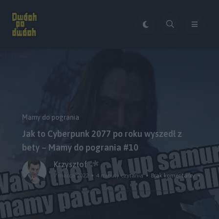
Mamy do pogrania
Jak to Cyberpunk 2077 po roku wyszedł z
bety – Mamy do pogrania #10
Krzysztof
7 marca 2022
4 minuty czytania
Brak komentarzy