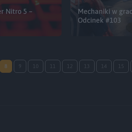
r Nitro 5 –
Mechaniki w grach
Odcinek #103
8
9
10
11
12
13
14
15