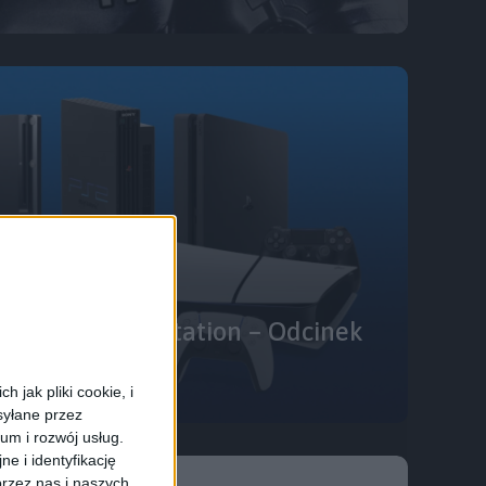
ach Sony PlayStation – Odcinek
 jak pliki cookie, i
syłane przez
ium i rozwój usług.
e i identyfikację
rzez nas i naszych