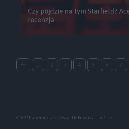
Czy pójdzie na tym Starfield? Ace
recenzja
1
2
3
4
5
6
7
© 2024 Dwóch po dwóch Wszystkie Prawa Zastrzeżone