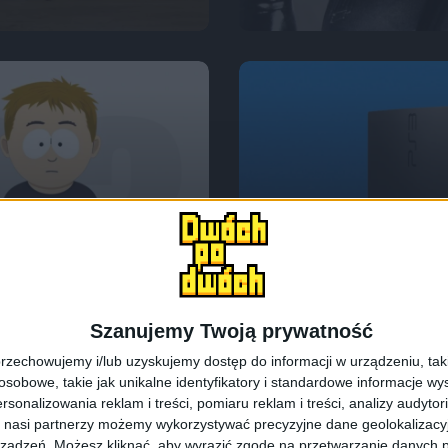
Odcinki podcastu
, Filmy, Seriale
Gadamy o konsol
Szanujemy Twoją prywatność
#106
rzechowujemy i/lub uzyskujemy dostęp do informacji w urządzeniu, takich
obowe, takie jak unikalne identyfikatory i standardowe informacje wy
rsonalizowania reklam i treści, pomiaru reklam i treści, analizy audytor
 nasi partnerzy możemy wykorzystywać precyzyjne dane geolokalizacyjn
ządzeń. Możesz kliknąć, aby wyrazić zgodę na przetwarzanie danych p