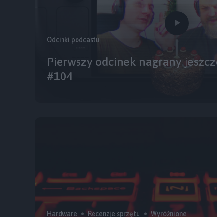
Odcinki podcastu
Pierwszy odcinek nagrany jeszcz
#104
Hardware
Recenzje sprzętu
Wyróżnione