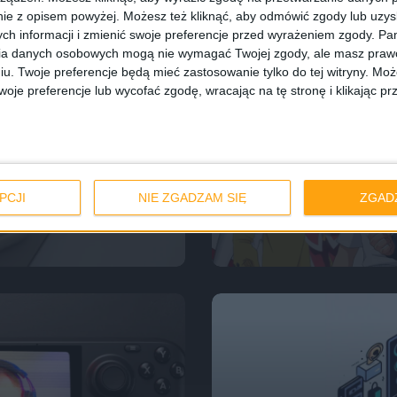
ie z opisem powyżej. Możesz też kliknąć, aby odmówić zgody lub uzy
ch informacji i zmienić swoje preferencje przed wyrażeniem zgody.
Pam
ia danych osobowych mogą nie wymagać Twojej zgody, ale masz prawo
iu. Twoje preferencje będą mieć zastosowanie tylko do tej witryny. M
je preferencje lub wycofać zgodę, wracając na tę stronę i klikając pr
Odcinki podcastu
 S24 Ultra.
Dragon Ball, Yat
PCJI
NIE ZGADZAM SIĘ
ZGAD
ochę przeszło
anime – Odcinek