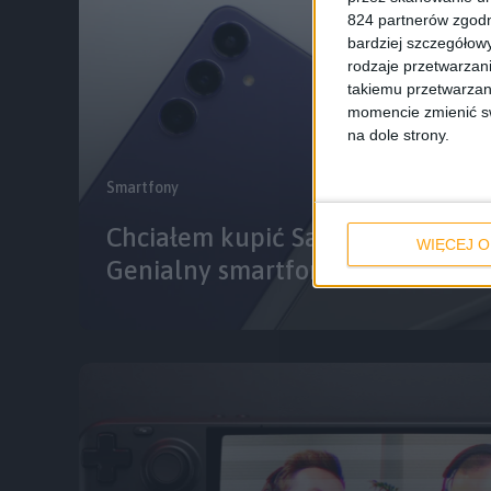
824 partnerów zgodn
bardziej szczegółowy
rodzaje przetwarzan
takiemu przetwarzan
momencie zmienić swo
na dole strony.
Smartfony
Chciałem kupić Samsunga Galaxy
WIĘCEJ O
Genialny smartfon, ale już mi tr