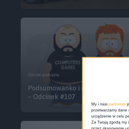
Odcinki podcastu
Podsumowanko i oczekiwanko: Gry
– Odcinek #107
My i nasi
partnerzy
p
przetwarzamy dane os
urządzenie w celu pe
Za Twoją zgodą my i
przez skanowanie ur