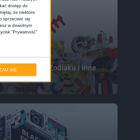
skać dostęp do
iętaj, że niektóre
 sprzeciwić się
ożesz w dowolnym
zycisk "Prywatność"
taman, Rycerze Zodiaku i inne
ZAM SIĘ
 #105