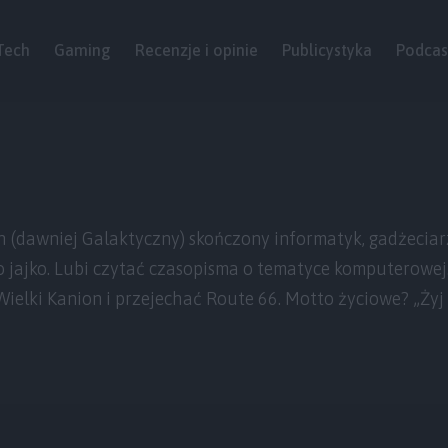
Tech
Gaming
Recenzje i opinie
Publicystyka
Podcas
(dawniej Galaktyczny) skończony informatyk, gadżeciarz
 o jajko. Lubi czytać czasopisma o tematyce komputerowe
ielki Kanion i przejechać Route 66. Motto życiowe? „Żyj