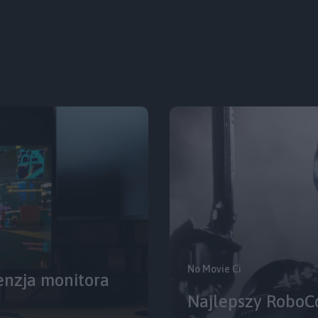
No Movie Ci
enzja monitora
Najlepszy RoboCo