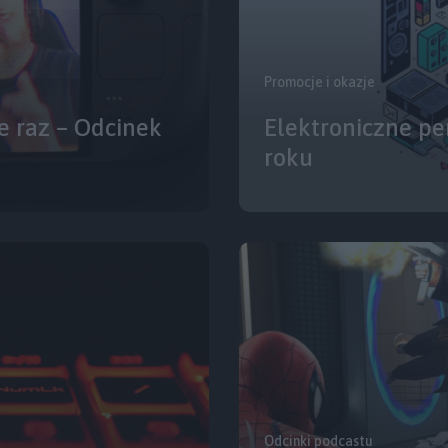
Promocje i okazje
e raz – Odcinek
Elektroniczne pe
roku
Odcinki podcastu