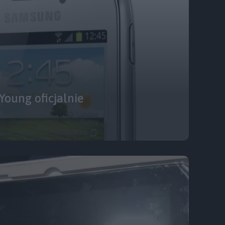
oung oficjalnie
!