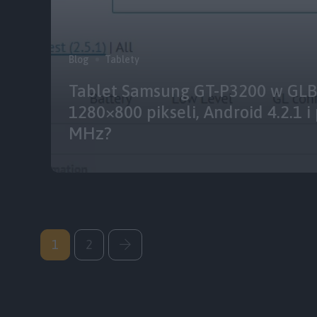
Blog
Tablety
Tablet Samsung GT-P3200 w GLB
1280×800 pikseli, Android 4.2.1 i
MHz?
1
2