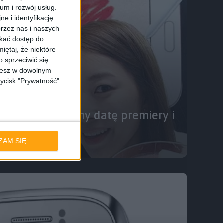
ium i rozwój usług.
e i identyfikację
rzez nas i naszych
skać dostęp do
iętaj, że niektóre
 sprzeciwić się
ożesz w dowolnym
zycisk "Prywatność"
ote 8.0 – znamy datę premiery i
ZAM SIĘ