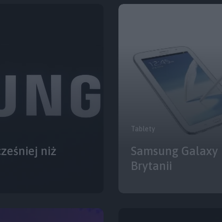
Tablety
ześniej niż
Samsung Galaxy N
Brytanii