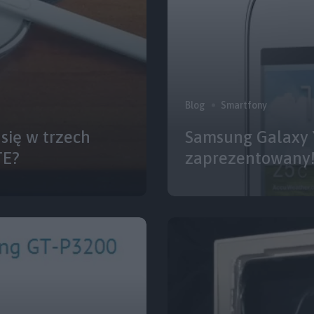
Blog
Smartfony
się w trzech
Samsung Galaxy Y
TE?
zaprezentowany