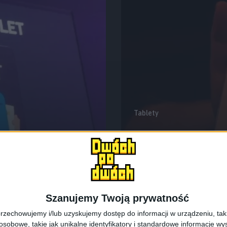
Tablety
ortfel od
Szybki rzut okie
(wideo)
Szanujemy Twoją prywatność
rzechowujemy i/lub uzyskujemy dostęp do informacji w urządzeniu, takich
obowe, takie jak unikalne identyfikatory i standardowe informacje wy