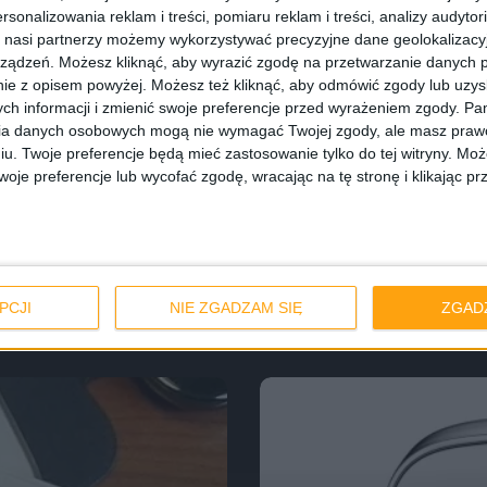
rsonalizowania reklam i treści, pomiaru reklam i treści, analizy audytor
 nasi partnerzy możemy wykorzystywać precyzyjne dane geolokalizacyjn
ządzeń. Możesz kliknąć, aby wyrazić zgodę na przetwarzanie danych p
ie z opisem powyżej. Możesz też kliknąć, aby odmówić zgody lub uzy
ch informacji i zmienić swoje preferencje przed wyrażeniem zgody.
Pam
ia danych osobowych mogą nie wymagać Twojej zgody, ale masz prawo
iu. Twoje preferencje będą mieć zastosowanie tylko do tej witryny. M
je preferencje lub wycofać zgodę, wracając na tę stronę i klikając pr
Tablety
nie
XGA, 4-rdzeniowy
Samsung Galaxy N
ceny w Europie
PCJI
NIE ZGADZAM SIĘ
ZGAD