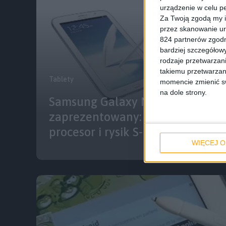
urządzenie w celu pe
Za Twoją zgodą my i
przez skanowanie ur
824 partnerów zgodn
bardziej szczegółowy
rodzaje przetwarzan
takiemu przetwarzan
Tablety
momencie zmienić swo
na dole strony.
Samsung Galaxy Note 8.0 oficjal
zaprezentowany: ekran 8 cali W
procesor i rysik S-Pen
WIĘCEJ O