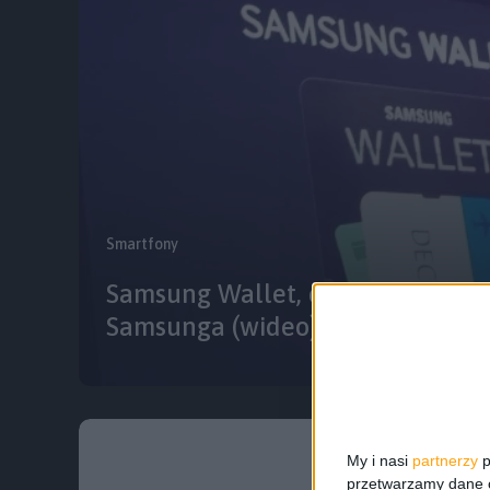
Smartfony
Samsung Wallet, czyli mobilny p
Samsunga (wideo)
My i nasi
partnerzy
p
przetwarzamy dane os