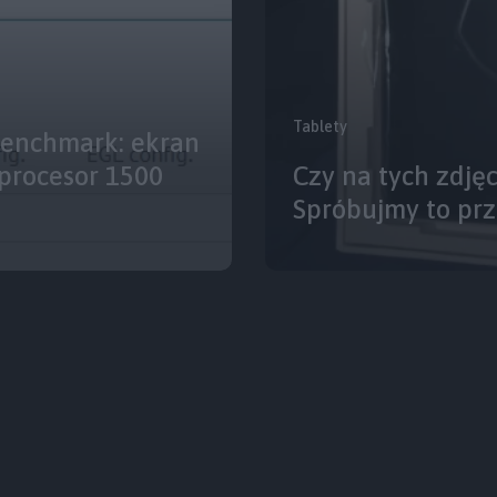
Tablety
enchmark: ekran
 procesor 1500
Czy na tych zdję
Spróbujmy to pr