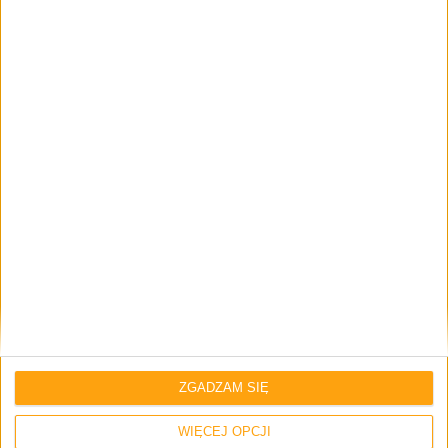
Smartfony
Jaki będzie Samsung Galaxy Note 4?
Podsumujmy to, co już wiemy
Smartfony
ZGADZAM SIĘ
Samsung podgrzewa atmosferę. Kolejne
WIĘCEJ OPCJI
filmy zapowiadające Galaxy Note 4