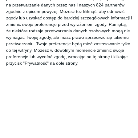
na przetwarzanie danych przez nas i naszych 824 partnerów
zgodnie z opisem powyżej. Możesz też kliknąć, aby odmówić
zgody lub uzyskać dostęp do bardziej szczegółowych informacji i
Pierwsze wrażenia
Smartfony
Wyróżnione
zmienić swoje preferencje przed wyrażeniem zgody.
Pamiętaj,
Premiera Galaxy Note 4 na UNPACKED
że niektóre rodzaje przetwarzania danych osobowych mogą nie
wymagać Twojej zgody, ale masz prawo sprzeciwić się takiemu
2014 – lepiej, solidniej i funkcjonalniej
przetwarzaniu. Twoje preferencje będą mieć zastosowanie tylko
do tej witryny. Możesz w dowolnym momencie zmienić swoje
preferencje lub wycofać zgodę, wracając na tę stronę i klikając
przycisk "Prywatność" na dole strony.
Blog
Smartfony
Premiera Galaxy Note 4 już blisko! A w
sieci kolejna zapowiedź UNPACKED 2014
Episode 2