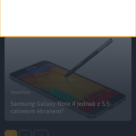
Samsung Galaxy Note 4 przyłapany w
benchmarku… ale czy aby na pewno?
Smartfony
Samsung Galaxy Note 4 jednak z 5,5-
calowym ekranem?