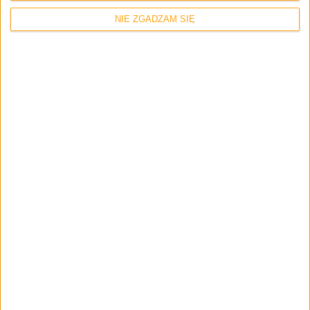
trafiły do sieci
NIE ZGADZAM SIĘ
Smartfony
„Ready to Note?” – Samsung zapowiada
premierę Galaxy Note 4 (akt.)