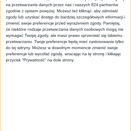
na przetwarzanie danych przez nas i naszych 824 partnerów
zgodnie z opisem powyżej. Możesz też kliknąć, aby odmówić
zgody lub uzyskać dostęp do bardziej szczegółowych informacji i
Smartfony
zmienić swoje preferencje przed wyrażeniem zgody.
Pamiętaj,
Samsung Galaxy S 4 mini w trzech
że niektóre rodzaje przetwarzania danych osobowych mogą nie
wymagać Twojej zgody, ale masz prawo sprzeciwić się takiemu
nowych kolorach
przetwarzaniu. Twoje preferencje będą mieć zastosowanie tylko
do tej witryny. Możesz w dowolnym momencie zmienić swoje
preferencje lub wycofać zgodę, wracając na tę stronę i klikając
przycisk "Prywatność" na dole strony.
Smartfony
Samsung Galaxy S 4 mini w wersji La
Fleur jeszcze w tym roku?