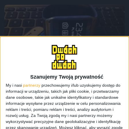
Smartfony
Samsung Galaxy S 4 mini, Android 4.2.2
Jelly Bean i Galaxy Gear – działa!
Szanujemy Twoją prywatność
My i nasi
partnerzy
przechowujemy i/lub uzyskujemy dostęp do
informacji w urządzeniu, takich jak pliki cookie, i przetwarzamy
dane osobowe, takie jak unikalne identyfikatory i standardowe
informacje wysyłane przez urządzenie w celu personalizowania
reklam i treści, pomiaru reklam i treści, analizy audytorium i
rozwój usług.
Za Twoją zgodą my i nasi partnerzy możemy
wykorzystywać precyzyjne dane geolokalizacyjne i identyfikację
przez skanowanie urządzeń. Możesz kliknąć, aby wyrazić zgodę