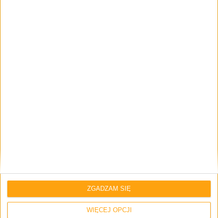
Smartfony
Samsung Galaxy S 4 mini – trzy nowe
kolory na zdjęciach
ZGADZAM SIĘ
Smartfony
WIĘCEJ OPCJI
Galaxy S 4 i Galaxy S 4 mini z obsługą