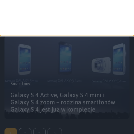
Samsung Galaxy S 4 mini w
przedsprzedaży w Polsce za 1899 złotych
Smartfony
Galaxy S 4 Active, Galaxy S 4 mini i
Galaxy S 4 zoom – rodzina smartfonów
Galaxy S 4 jest już w komplecie