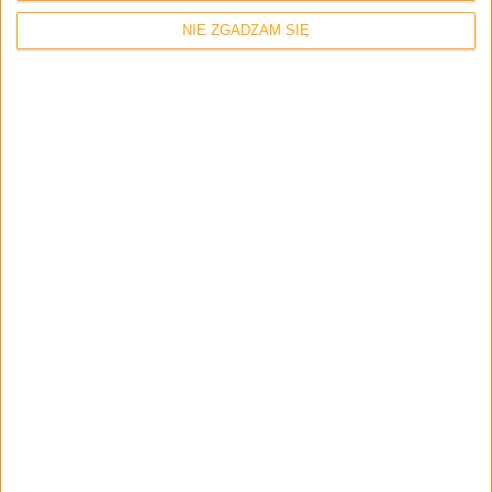
dwóch standardów LTE
NIE ZGADZAM SIĘ
Smartfony
Samsung Galaxy S 4 mini w trzech
nowych kolorach