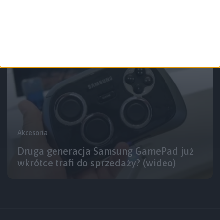
sprzedaży w Polsce
Akcesoria
Druga generacja Samsung GamePad już
wkrótce trafi do sprzedaży? (wideo)