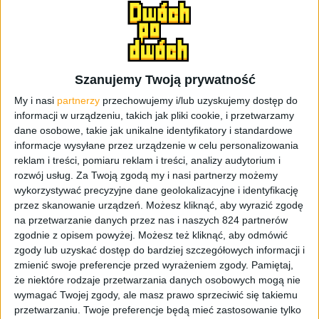
Szanujemy Twoją prywatność
My i nasi
partnerzy
przechowujemy i/lub uzyskujemy dostęp do
informacji w urządzeniu, takich jak pliki cookie, i przetwarzamy
dane osobowe, takie jak unikalne identyfikatory i standardowe
Akcesoria
Promocje i okazje
informacje wysyłane przez urządzenie w celu personalizowania
reklam i treści, pomiaru reklam i treści, analizy audytorium i
Samsung Game Pad EI-GP20 do kupienia
rozwój usług.
Za Twoją zgodą my i nasi partnerzy możemy
w niższej cenie
wykorzystywać precyzyjne dane geolokalizacyjne i identyfikację
przez skanowanie urządzeń. Możesz kliknąć, aby wyrazić zgodę
na przetwarzanie danych przez nas i naszych 824 partnerów
zgodnie z opisem powyżej. Możesz też kliknąć, aby odmówić
zgody lub uzyskać dostęp do bardziej szczegółowych informacji i
zmienić swoje preferencje przed wyrażeniem zgody.
Pamiętaj,
że niektóre rodzaje przetwarzania danych osobowych mogą nie
wymagać Twojej zgody, ale masz prawo sprzeciwić się takiemu
przetwarzaniu. Twoje preferencje będą mieć zastosowanie tylko