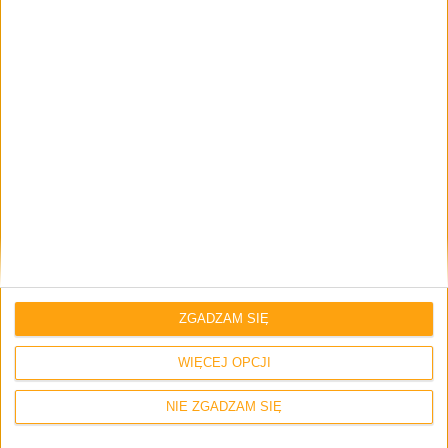
Akcesoria
Promocje i okazje
Samsung GamePad EI-GP20 (kontroler do
gier) w sprzedaży… ponownie
ZGADZAM SIĘ
WIĘCEJ OPCJI
NIE ZGADZAM SIĘ