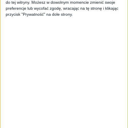
do tej witryny. Możesz w dowolnym momencie zmienić swoje
preferencje lub wycofać zgodę, wracając na tę stronę i klikając
Akcesoria
Pierwsze wrażenia
przycisk "Prywatność" na dole strony.
Samsung Smartphone GamePad EI-GP20
– Rozpakowanie, pierwsze wrażenia i
łączenie z Galaxy Note 3 (wideo)
Akcesoria
Samsung GamePad EI-GP20 w Polsce –
gdzie kupić, za ile i co z wysyłką? (akt.)