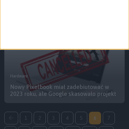
pro – recenzja
Hardware
Nowy Pixelbook miał zadebiutować w
2023 roku, ale Google skasowało projekt
1
2
3
4
5
6
7