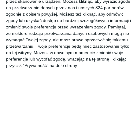
przez skanowanie urządzeń. Możesz kliknąć, aby wyrazić zgodę
Recenzje sprzętu
Smartfony
na przetwarzanie danych przez nas i naszych 824 partnerów
zgodnie z opisem powyżej. Możesz też kliknąć, aby odmówić
Smartfon z turboładowaniem. Huawei
zgody lub uzyskać dostęp do bardziej szczegółowych informacji i
nova 10 Pro – recenzja
zmienić swoje preferencje przed wyrażeniem zgody.
Pamiętaj,
że niektóre rodzaje przetwarzania danych osobowych mogą nie
wymagać Twojej zgody, ale masz prawo sprzeciwić się takiemu
przetwarzaniu. Twoje preferencje będą mieć zastosowanie tylko
do tej witryny. Możesz w dowolnym momencie zmienić swoje
preferencje lub wycofać zgodę, wracając na tę stronę i klikając
przycisk "Prywatność" na dole strony.
Recenzje sprzętu
Hardware
Wyróżnione
Jak to polubiłem się z Chromebookiem.
Acer Chromebook 315 – recenzja