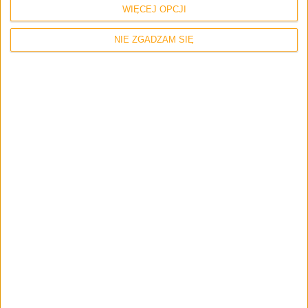
WIĘCEJ OPCJI
NIE ZGADZAM SIĘ
Recenzje sprzętu
Hardware
Tani mechanik z „nie RGB”. KFA2 Stealth
STL-03 – recenzja