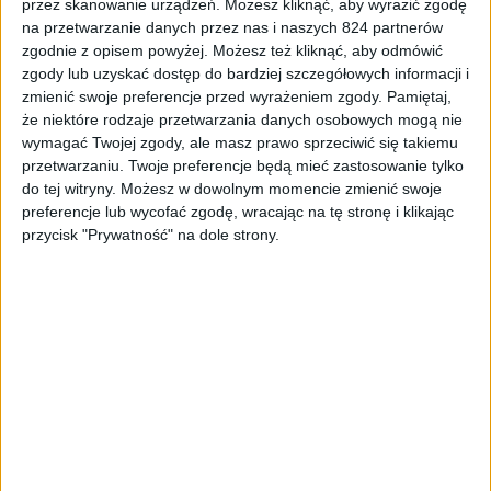
przez skanowanie urządzeń. Możesz kliknąć, aby wyrazić zgodę
Hardware
na przetwarzanie danych przez nas i naszych 824 partnerów
zgodnie z opisem powyżej. Możesz też kliknąć, aby odmówić
Genesis Oxal 120 to bardzo tani
zgody lub uzyskać dostęp do bardziej szczegółowych informacji i
wentylator do komputera
zmienić swoje preferencje przed wyrażeniem zgody.
Pamiętaj,
że niektóre rodzaje przetwarzania danych osobowych mogą nie
wymagać Twojej zgody, ale masz prawo sprzeciwić się takiemu
przetwarzaniu. Twoje preferencje będą mieć zastosowanie tylko
do tej witryny. Możesz w dowolnym momencie zmienić swoje
preferencje lub wycofać zgodę, wracając na tę stronę i klikając
przycisk "Prywatność" na dole strony.
Smartfony
Małe smartfony w 2023 roku. Co można
kupić?