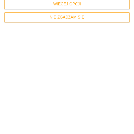
WIĘCEJ OPCJI
NIE ZGADZAM SIĘ
Recenzje
Recenzje sprzętu
Smartfony
Wyróżnione
6499 złotych za wegański smartfon z
najlepszym aparatem. Huawei Mate 50
Pro – recenzja