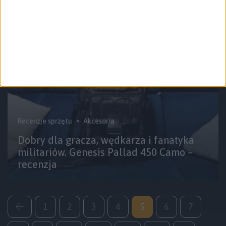
powerbanki
Recenzje sprzętu
Akcesoria
Dobry dla gracza, wędkarza i fanatyka
militariów. Genesis Pallad 450 Camo –
recenzja
1
2
3
4
5
6
7