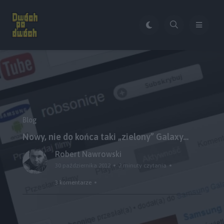
Blog
Nowy, nie do końca taki „zielony” Galaxy…
Robert Nawrowski
30 października 2012
2 minuty czytania
3 komentarze