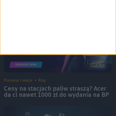
Bowie M2 – recenzja
Promocje i okazje
Blog
Ceny na stacjach paliw straszą? Acer
da ci nawet 1000 zł do wydania na BP