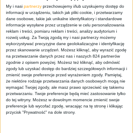
obcowałem z dwoma topowymi smartfonami od
My i nasi
partnerzy
przechowujemy i/lub uzyskujemy dostęp do
Samsunga naocznie porównując postęp, którego dokonał
informacji w urządzeniu, takich jak pliki cookie, i przetwarzamy
koreański producent w rok.
dane osobowe, takie jak unikalne identyfikatory i standardowe
informacje wysyłane przez urządzenie w celu personalizowania
Kolejnym i na razie ostatnim telefonem, który u mnie
reklam i treści, pomiaru reklam i treści, analizy audytorium i
zagościł jest Galaxy S III. Wyczekiwany jak Święta Bożego
rozwój usług.
Za Twoją zgodą my i nasi partnerzy możemy
wykorzystywać precyzyjne dane geolokalizacyjne i identyfikację
Narodzenia przez dziecko, 08.06.2012 wpadł w moje ręce
przez skanowanie urządzeń. Możesz kliknąć, aby wyrazić zgodę
i dziś służy mnie jako pierwsze urządzenie. „Miłość” ta
na przetwarzanie danych przez nas i naszych 824 partnerów
zaowocowała reaktywacją
kanału w serwisie YouTube
i
zgodnie z opisem powyżej. Możesz też kliknąć, aby odmówić
prowadzenia go od prawie 3 miesięcy, aż do dzisiaj.
zgody lub uzyskać dostęp do bardziej szczegółowych informacji i
zmienić swoje preferencje przed wyrażeniem zgody.
Pamiętaj,
Wszystkie materiały opublikowane tam są mojego
że niektóre rodzaje przetwarzania danych osobowych mogą nie
autorstwa i mają na celu pomóc obecnym oraz przyszłym
wymagać Twojej zgody, ale masz prawo sprzeciwić się takiemu
użytkownikom Galaktycznego Samsunga.
przetwarzaniu. Twoje preferencje będą mieć zastosowanie tylko
do tej witryny. Możesz w dowolnym momencie zmienić swoje
preferencje lub wycofać zgodę, wracając na tę stronę i klikając
Pojawił się tam również Nexus 7, który również staram
przycisk "Prywatność" na dole strony.
się przybliżać. Staram się, żeby materiały były przede
wszystkim szczere i naturalne. Liczę, że będę mógł
skorzystać z propozycji administracji i zagoszczę tu na