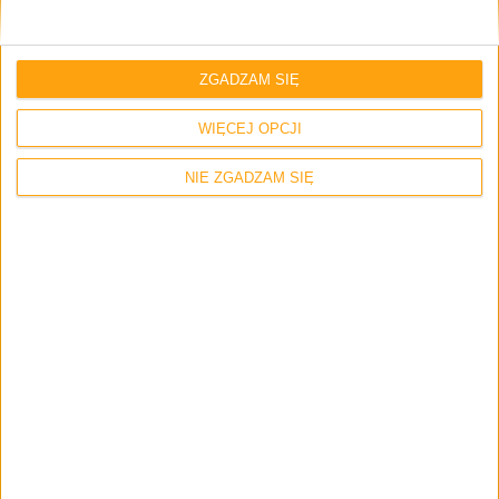
Robert Nawrowski
ZGADZAM SIĘ
31 października 2012 o 17:13
Odpowiedz
WIĘCEJ OPCJI
Szybki osąd odnośnie jednego filmu.
Ciekawe ile ich oglądałeś..filmy mają na
NIE ZGADZAM SIĘ
celu informować.. jeżeli zauważyłem że
pojawiły się rysy z jakiegoś powodu to
informuje o tym.. może ktoś uniknie tego
przykrego faktu.
Kondux
4 lutego 2015 o 02:02
Odpowiedz
Xperia X10 <3
Mój pierwszy smartfon 😉