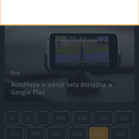
Blog
AutoMapa w wersji beta dostępna w
Google Play
1
…
349
350
351
352
353
354
355
356
357
358