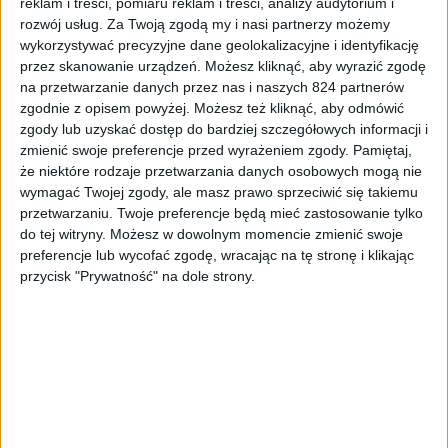
reklam i treści, pomiaru reklam i treści, analizy audytorium i
rozwój usług.
Za Twoją zgodą my i nasi partnerzy możemy
wykorzystywać precyzyjne dane geolokalizacyjne i identyfikację
przez skanowanie urządzeń. Możesz kliknąć, aby wyrazić zgodę
na przetwarzanie danych przez nas i naszych 824 partnerów
zgodnie z opisem powyżej. Możesz też kliknąć, aby odmówić
zgody lub uzyskać dostęp do bardziej szczegółowych informacji i
Informacje
Smartfony
zmienić swoje preferencje przed wyrażeniem zgody.
Pamiętaj,
Kup nowy smartfon Samsunga i zyskaj
że niektóre rodzaje przetwarzania danych osobowych mogą nie
nawet 300 dolarów za stary telefon
wymagać Twojej zgody, ale masz prawo sprzeciwić się takiemu
przetwarzaniu. Twoje preferencje będą mieć zastosowanie tylko
do tej witryny. Możesz w dowolnym momencie zmienić swoje
preferencje lub wycofać zgodę, wracając na tę stronę i klikając
przycisk "Prywatność" na dole strony.
Blog