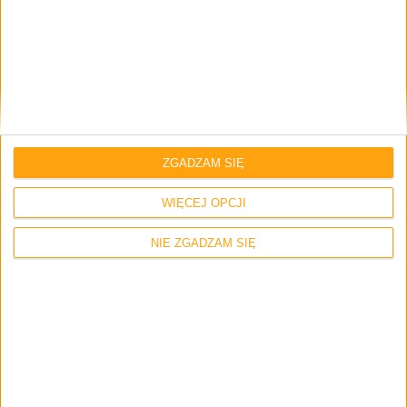
Blog
Android w lipcu: 15,9 % udziałów Ice
Cream Sandwich, Gingerbread nadal
prowadzi
ZGADZAM SIĘ
WIĘCEJ OPCJI
NIE ZGADZAM SIĘ
Smartfony
Samsung rozpoczyna masową produkcję
szybszych mobilnych pamięci NAND