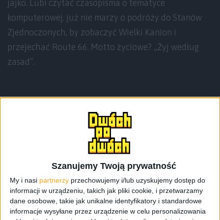
jajko. Lubi czytać czasopisma o tematyce
komputerowej. już nie marzy o podróży do Stanów
Zjednoczonych, by zobaczyć Wielki Kanion i
przejechać Route 66. Motto życiowe? „Żyj według
zasad”.
Teksty autora
Szanujemy Twoją prywatność
My i nasi
partnerzy
przechowujemy i/lub uzyskujemy dostęp do
informacji w urządzeniu, takich jak pliki cookie, i przetwarzamy
dane osobowe, takie jak unikalne identyfikatory i standardowe
informacje wysyłane przez urządzenie w celu personalizowania