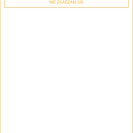
NIE ZGADZAM SIĘ
Gadżety osobiste
Poradniki
Jak zrobić zrzut ekranu na Samsungu
Gear S? My już wiemy!