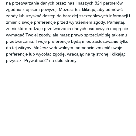
na przetwarzanie danych przez nas i naszych 824 partnerów
Gadżety osobiste
zgodnie z opisem powyżej. Możesz też kliknąć, aby odmówić
zgody lub uzyskać dostęp do bardziej szczegółowych informacji i
Krótko: Aktualizacja oprogramowania dla
zmienić swoje preferencje przed wyrażeniem zgody.
Pamiętaj,
Samsunga Gear S
że niektóre rodzaje przetwarzania danych osobowych mogą nie
wymagać Twojej zgody, ale masz prawo sprzeciwić się takiemu
przetwarzaniu. Twoje preferencje będą mieć zastosowanie tylko
do tej witryny. Możesz w dowolnym momencie zmienić swoje
preferencje lub wycofać zgodę, wracając na tę stronę i klikając
przycisk "Prywatność" na dole strony.
Akcesoria
Gadżety osobiste
Wymienne paski do Samsung Gear S już w
Samsung Brand Store