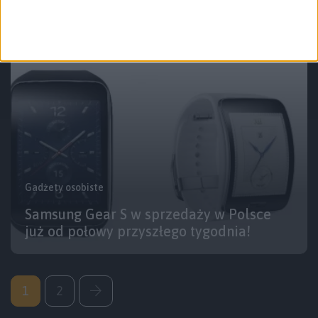
testy!
Gadżety osobiste
Samsung Gear S w sprzedaży w Polsce
już od połowy przyszłego tygodnia!
1
2